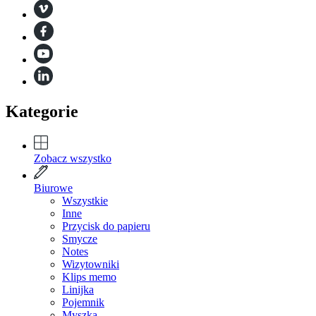
Kategorie
Zobacz wszystko
Biurowe
Wszystkie
Inne
Przycisk do papieru
Smycze
Notes
Wizytowniki
Klips memo
Linijka
Pojemnik
Myszka