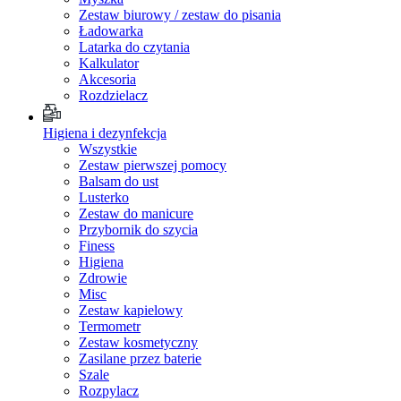
Zestaw biurowy / zestaw do pisania
Ładowarka
Latarka do czytania
Kalkulator
Akcesoria
Rozdzielacz
Higiena i dezynfekcja
Wszystkie
Zestaw pierwszej pomocy
Balsam do ust
Lusterko
Zestaw do manicure
Przybornik do szycia
Finess
Higiena
Zdrowie
Misc
Zestaw kapielowy
Termometr
Zestaw kosmetyczny
Zasilane przez baterie
Szale
Rozpylacz