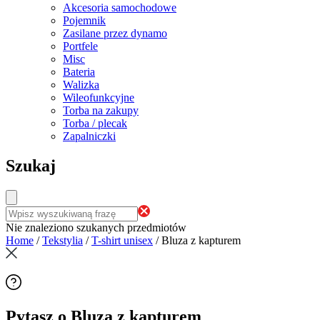
Akcesoria samochodowe
Pojemnik
Zasilane przez dynamo
Portfele
Misc
Bateria
Walizka
Wileofunkcyjne
Torba na zakupy
Torba / plecak
Zapalniczki
Szukaj
Nie znaleziono szukanych przedmiotów
Home
/
Tekstylia
/
T-shirt unisex
/
Bluza z kapturem
Pytasz o Bluza z kapturem