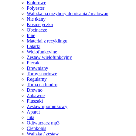
Kolorowe
Polyester
Walizka na przybory do pisania / malowan
Nie tkany
Kosmetyczka
Obcinacze
Inne
Material z recyklingu
Latarki
Wielofunkcyjne
Zestaw wielofunkcyjny
Plecak
Drewniany
Torby sportowe
Regularny
Torba na biodro
Drewno
Zabawne
Pluszaki
Zestaw upominkowy
Aparat
Juta
Odtwarzacz mp3
Cienkopis
Walizka / zestaw