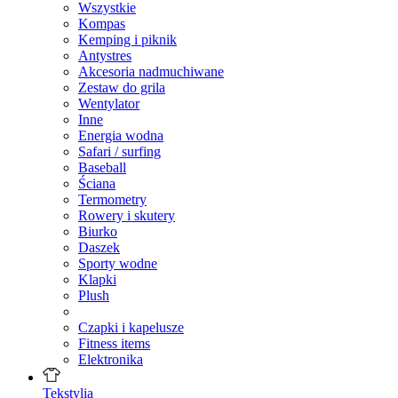
Wszystkie
Kompas
Kemping i piknik
Antystres
Akcesoria nadmuchiwane
Zestaw do grila
Wentylator
Inne
Energia wodna
Safari / surfing
Baseball
Ściana
Termometry
Rowery i skutery
Biurko
Daszek
Sporty wodne
Klapki
Plush
Czapki i kapelusze
Fitness items
Elektronika
Tekstylia