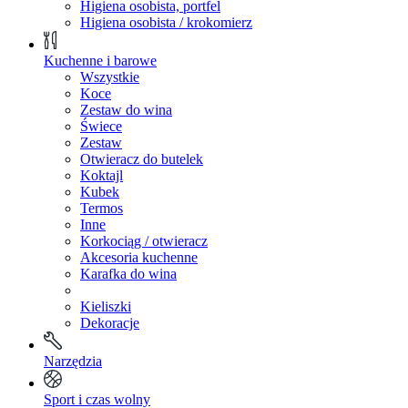
Higiena osobista, portfel
Higiena osobista / krokomierz
Kuchenne i barowe
Wszystkie
Koce
Zestaw do wina
Świece
Zestaw
Otwieracz do butelek
Koktajl
Kubek
Termos
Inne
Korkociąg / otwieracz
Akcesoria kuchenne
Karafka do wina
Kieliszki
Dekoracje
Narzędzia
Sport i czas wolny