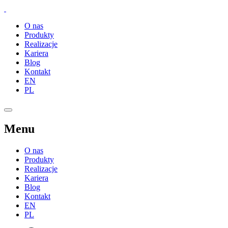
O nas
Produkty
Realizacje
Kariera
Blog
Kontakt
EN
PL
Menu
O nas
Produkty
Realizacje
Kariera
Blog
Kontakt
EN
PL