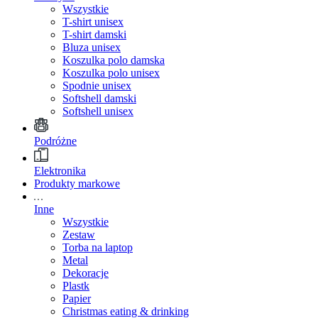
Wszystkie
T-shirt unisex
T-shirt damski
Bluza unisex
Koszulka polo damska
Koszulka polo unisex
Spodnie unisex
Softshell damski
Softshell unisex
Podróżne
Elektronika
Produkty markowe
Inne
Wszystkie
Zestaw
Torba na laptop
Metal
Dekoracje
Plastk
Papier
Christmas eating & drinking