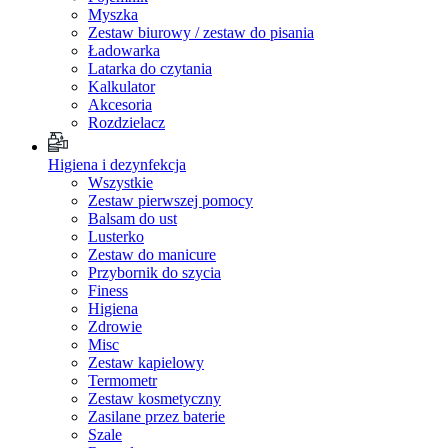
Myszka
Zestaw biurowy / zestaw do pisania
Ładowarka
Latarka do czytania
Kalkulator
Akcesoria
Rozdzielacz
Higiena i dezynfekcja
Wszystkie
Zestaw pierwszej pomocy
Balsam do ust
Lusterko
Zestaw do manicure
Przybornik do szycia
Finess
Higiena
Zdrowie
Misc
Zestaw kapielowy
Termometr
Zestaw kosmetyczny
Zasilane przez baterie
Szale