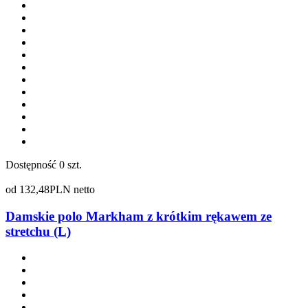
Dostępność
0 szt.
od
132,48
PLN netto
Damskie polo Markham z krótkim rękawem ze
stretchu (L)