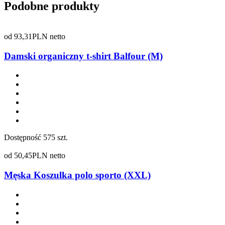
Podobne produkty
od
93,31
PLN netto
Damski organiczny t-shirt Balfour (M)
Dostępność
575 szt.
od
50,45
PLN netto
Męska Koszulka polo sporto (XXL)