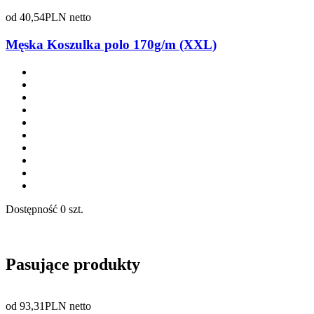
od
40,54
PLN netto
Męska Koszulka polo 170g/m (XXL)
Dostępność
0 szt.
Pasujące produkty
od
93,31
PLN netto