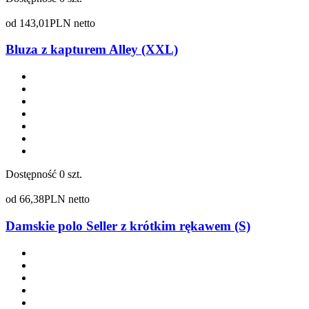
od
143,01
PLN netto
Bluza z kapturem Alley (XXL)
Dostępność
0 szt.
od
66,38
PLN netto
Damskie polo Seller z krótkim rękawem (S)