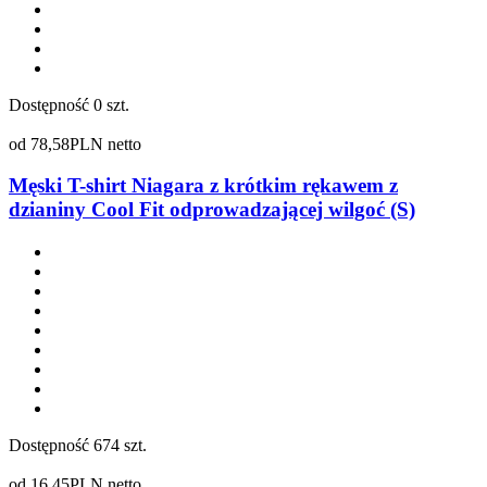
Dostępność
0 szt.
od
78,58
PLN netto
Męski T-shirt Niagara z krótkim rękawem z
dzianiny Cool Fit odprowadzającej wilgoć (S)
Dostępność
674 szt.
od
16,45
PLN netto