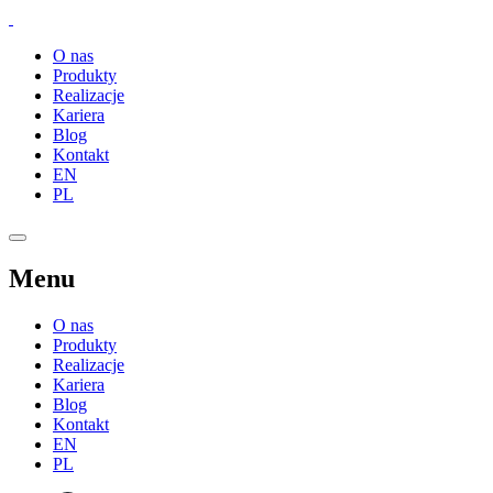
O nas
Produkty
Realizacje
Kariera
Blog
Kontakt
EN
PL
Menu
O nas
Produkty
Realizacje
Kariera
Blog
Kontakt
EN
PL