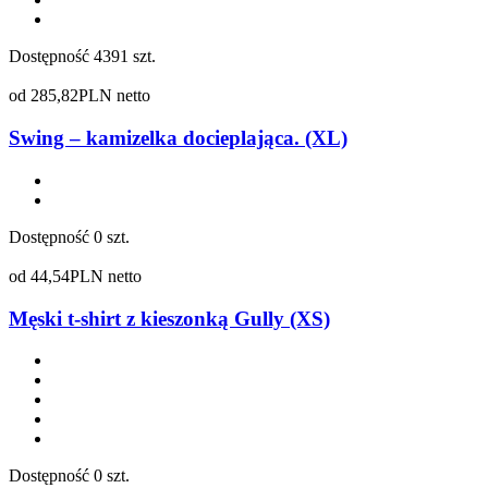
Dostępność
4391 szt.
od
285,82
PLN netto
Swing – kamizelka docieplająca. (XL)
Dostępność
0 szt.
od
44,54
PLN netto
Męski t-shirt z kieszonką Gully (XS)
Dostępność
0 szt.