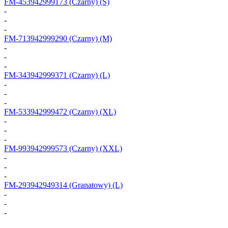
FM-453942999173
(Czarny) (S)
-
-
-
FM-713942999290
(Czarny) (M)
-
-
-
FM-343942999371
(Czarny) (L)
-
-
-
FM-533942999472
(Czarny) (XL)
-
-
-
FM-993942999573
(Czarny) (XXL)
-
-
-
FM-293942949314
(Granatowy) (L)
-
-
-