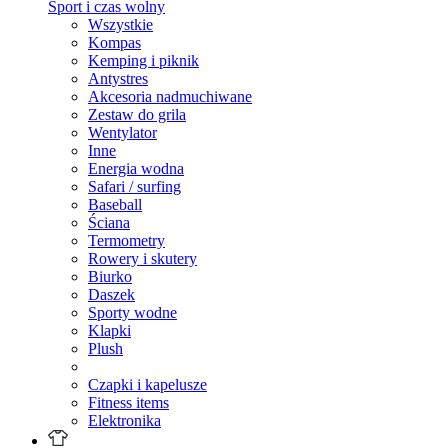
Sport i czas wolny
Wszystkie
Kompas
Kemping i piknik
Antystres
Akcesoria nadmuchiwane
Zestaw do grila
Wentylator
Inne
Energia wodna
Safari / surfing
Baseball
Ściana
Termometry
Rowery i skutery
Biurko
Daszek
Sporty wodne
Klapki
Plush
Czapki i kapelusze
Fitness items
Elektronika