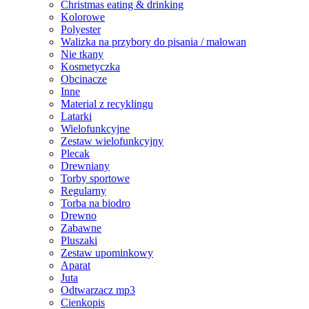
Christmas eating & drinking
Kolorowe
Polyester
Walizka na przybory do pisania / malowan
Nie tkany
Kosmetyczka
Obcinacze
Inne
Material z recyklingu
Latarki
Wielofunkcyjne
Zestaw wielofunkcyjny
Plecak
Drewniany
Torby sportowe
Regularny
Torba na biodro
Drewno
Zabawne
Pluszaki
Zestaw upominkowy
Aparat
Juta
Odtwarzacz mp3
Cienkopis