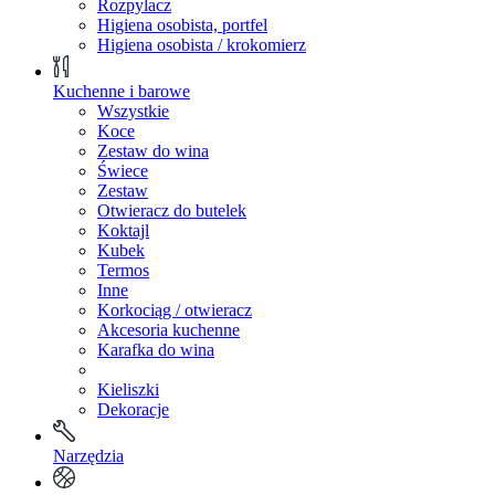
Rozpylacz
Higiena osobista, portfel
Higiena osobista / krokomierz
Kuchenne i barowe
Wszystkie
Koce
Zestaw do wina
Świece
Zestaw
Otwieracz do butelek
Koktajl
Kubek
Termos
Inne
Korkociąg / otwieracz
Akcesoria kuchenne
Karafka do wina
Kieliszki
Dekoracje
Narzędzia