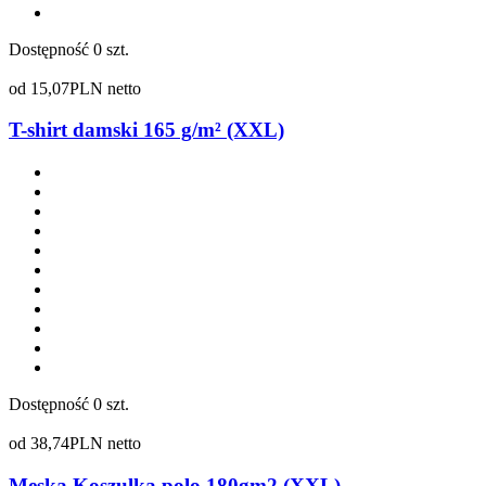
Dostępność
0 szt.
od
15,07
PLN netto
T-shirt damski 165 g/m² (XXL)
Dostępność
0 szt.
od
38,74
PLN netto
Męska Koszulka polo 180gm2 (XXL)