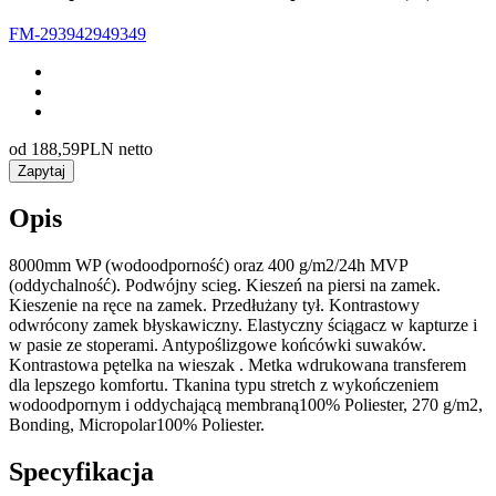
FM-293942949349
od
188,59
PLN netto
Zapytaj
Opis
8000mm WP (wodoodporność) oraz 400 g/m2/24h MVP
(oddychalność). Podwójny scieg. Kieszeń na piersi na zamek.
Kieszenie na ręce na zamek. Przedłużany tył. Kontrastowy
odwrócony zamek błyskawiczny. Elastyczny ściągacz w kapturze i
w pasie ze stoperami. Antypoślizgowe końcówki suwaków.
Kontrastowa pętelka na wieszak . Metka wdrukowana transferem
dla lepszego komfortu. Tkanina typu stretch z wykończeniem
wodoodpornym i oddychającą membraną100% Poliester, 270 g/m2,
Bonding, Micropolar100% Poliester.
Specyfikacja