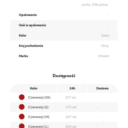
puchu 10% pierza.
Opakowanie
-
Ilość w opakowaniu
-
Kolor
Szary
Kraj pochodzenia
Chiny
Marka
Elevate
Dostępność
Kolor
24h
Dostawa
(Czerwony) (XS)
207 szt.
-
(Czerwony) (S)
175 szt.
-
(Czerwony) (M)
267 szt.
-
(Czerwony) (L)
293 szt.
-