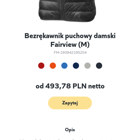
Bezrękawnik puchowy damski
Fairview (M)
FM-293942195254
od
493,78
PLN netto
Zapytaj
Opis