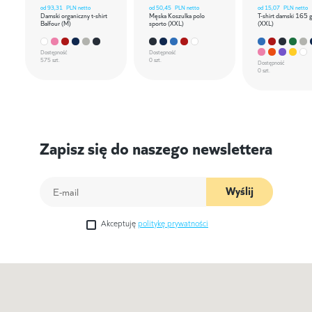
od
93,31
PLN netto
od
50,45
PLN netto
od
15,07
PLN netto
Damski organiczny t-shirt
Męska Koszulka polo
T-shirt damski 165 
Balfour (M)
sporto (XXL)
(XXL)
Dostępność
Dostępność
575 szt.
0 szt.
Dostępność
0 szt.
Zapisz się do naszego newslettera
Wyślij
Akceptuję
politykę prywatności