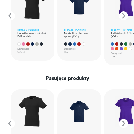
od
93,31
PLN netto
od
50,45
PLN netto
od
15,07
PLN netto
Damski organiczny t-shirt
Męska Koszulka polo
T-shirt damski 165 
Balfour (M)
sporto (XXL)
(XXL)
Dostępność
Dostępność
575 szt.
0 szt.
Dostępność
0 szt.
Pasujące produkty