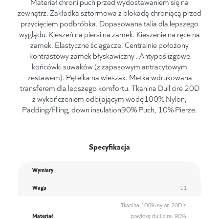
Materiał chroni puch przed wydostawaniem się na
zewnątrz. Zakładka sztormowa z blokadą chroniącą przed
przycięciem podbróbka. Dopasowana talia dla lepszego
wyglądu. Kieszeń na piersi na zamek. Kieszenie na ręce na
zamek. Elastyczne ściągacze. Centralnie położony
kontrastowy zamek błyskawiczny . Antypoślizgowe
końcówki suwaków (z zapasowym antracytowym
zestawem). Pętelka na wieszak. Metka wdrukowana
transferem dla lepszego komfortu. Tkanina Dull cire 20D
z wykończeniem odbijającym wodę100% Nylon,
Padding/filling, down insulation90% Puch, 10% Pierze.
Specyfikacja
Wymiary
-
Waga
11
Tkanina 100% nylon 20D z
Materiał
powłoką dull cire. 90%