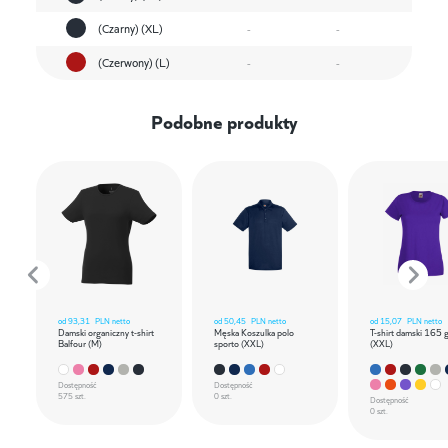
(Czarny) (XL)
-
-
(Czerwony) (L)
-
-
Podobne produkty
od
93,31
PLN netto
od
50,45
PLN netto
od
15,07
PLN netto
Damski organiczny t-shirt
Męska Koszulka polo
T-shirt damski 165 
Balfour (M)
sporto (XXL)
(XXL)
Dostępność
Dostępność
575 szt.
0 szt.
Dostępność
0 szt.