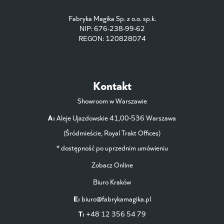
Fabryka Magika Sp. z o.o. sp.k.
NIP: 676-238-99-62
REGON: 120828074
Kontakt
Showroom w Warszawie
A:
Aleje Ujazdowskie 41,00-536 Warszawa
(Śródmieście, Royal Trakt Offices)
* dostępność po uprzednim umówieniu
Zobacz Online
Biuro Kraków
E:
biuro@fabrykamagika.pl
T:
+48 12 356 54 79