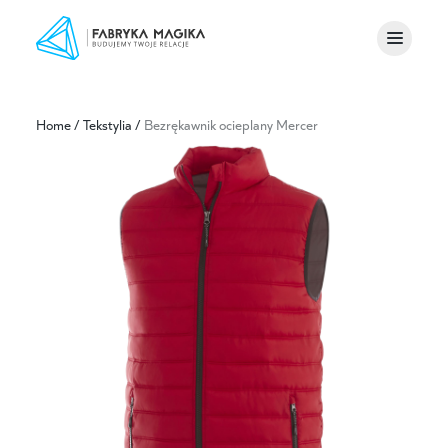
Home
/
Tekstylia
/
Bezrękawnik ocieplany Mercer