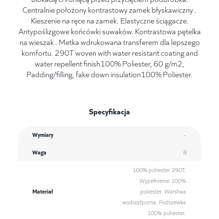
Centralnie położony kontrastowy zamek błyskawiczny .
Kieszenie na ręce na zamek. Elastyczne ściągacze.
Antypoślizgowe końcówki suwaków. Kontrastowa pętelka
na wieszak . Metka wdrukowana transferem dla lepszego
komfortu. 290T woven with water resistant coating and
water repellent finish100% Poliester, 60 g/m2,
Padding/filling, fake down insulation100% Poliester.
Specyfikacja
Wymiary
-
Waga
8
100% poliester 290T.
Wypełnienie 100%
Materiał
poliester. Warstwa
wodoodporna. Podszewka
100% poliester.