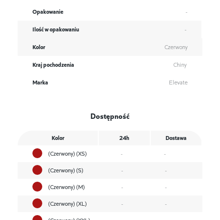
Opakowanie
-
Ilość w opakowaniu
-
Kolor
Czerwony
Kraj pochodzenia
Chiny
Marka
Elevate
Dostępność
Kolor
24h
Dostawa
(Czerwony) (XS)
-
-
(Czerwony) (S)
-
-
(Czerwony) (M)
-
-
(Czerwony) (XL)
-
-
(Czerwony) (XXL)
-
-