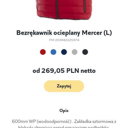
Bezrękawnik ocieplany Mercer (L)
FM-203942225374
od
269,05
PLN netto
Zapytaj
Opis
600mm WP (wodoodporność) . Zakładka sztormowa z
blokadą chroniącą przed przycięciem podbróbka.