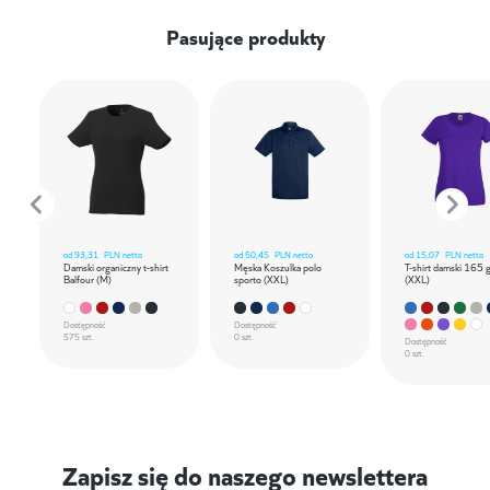
Pasujące produkty
od
93,31
PLN netto
od
50,45
PLN netto
od
15,07
PLN netto
Damski organiczny t-shirt
Męska Koszulka polo
T-shirt damski 165 
Balfour (M)
sporto (XXL)
(XXL)
Dostępność
Dostępność
575 szt.
0 szt.
Dostępność
0 szt.
Zapisz się do naszego newslettera