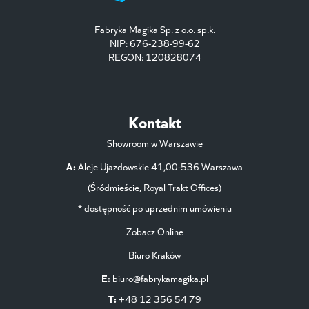
Fabryka Magika Sp. z o.o. sp.k.
NIP: 676-238-99-62
REGON: 120828074
Kontakt
Showroom w Warszawie
A:
Aleje Ujazdowskie 41,00-536 Warszawa
(Śródmieście, Royal Trakt Offices)
* dostępność po uprzednim umówieniu
Zobacz Online
Biuro Kraków
E:
biuro@fabrykamagika.pl
T:
+48 12 356 54 79