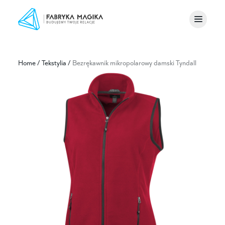
Home
/
Tekstylia
/
Bezrękawnik mikropolarowy damski Tyndall