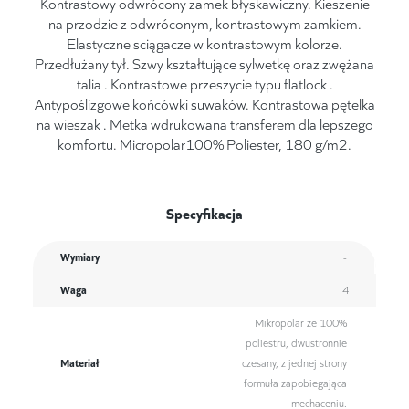
Kontrastowy odwrócony zamek błyskawiczny. Kieszenie
na przodzie z odwróconym, kontrastowym zamkiem.
Elastyczne sciągacze w kontrastowym kolorze.
Przedłużany tył. Szwy kształtujące sylwetkę oraz zwężana
talia . Kontrastowe przeszycie typu flatlock .
Antypoślizgowe końcówki suwaków. Kontrastowa pętelka
na wieszak . Metka wdrukowana transferem dla lepszego
komfortu. Micropolar100% Poliester, 180 g/m2.
Specyfikacja
Wymiary
-
Waga
4
Mikropolar ze 100%
poliestru, dwustronnie
Materiał
czesany, z jednej strony
formuła zapobiegająca
mechaceniu.