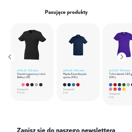
Pasujące produkty
od
93,31
PLN netto
od
50,45
PLN netto
od
15,07
PLN netto
Damski organiczny t-shirt
Męska Koszulka polo
T-shirt damski 165 
Balfour (M)
sporto (XXL)
(XXL)
Dostępność
Dostępność
575 szt.
0 szt.
Dostępność
0 szt.
Zapisz się do naszego newslettera