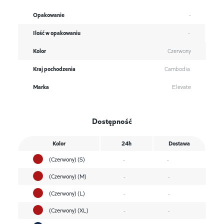
Opakowanie
-
Ilość w opakowaniu
-
Kolor
Czerwony
Kraj pochodzenia
Cambodia
Marka
Elevate
Dostępność
Kolor
24h
Dostawa
(Czerwony) (S)
-
-
(Czerwony) (M)
-
-
(Czerwony) (L)
-
-
(Czerwony) (XL)
-
-