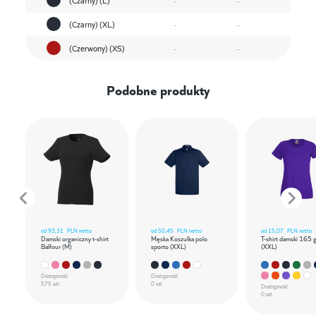
(Czarny) (XL)
-
-
(Czerwony) (XS)
-
-
Podobne produkty
od
93,31
PLN netto
od
50,45
PLN netto
od
15,07
PLN netto
Damski organiczny t-shirt
Męska Koszulka polo
T-shirt damski 165 
Balfour (M)
sporto (XXL)
(XXL)
Dostępność
Dostępność
575 szt.
0 szt.
Dostępność
0 szt.