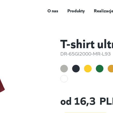
O nas
Produkty
Realizacj
T-shirt ul
DR-65GI2000-MR-L93
od
16,3
PL