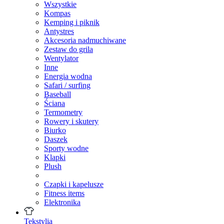
Wszystkie
Kompas
Kemping i piknik
Antystres
Akcesoria nadmuchiwane
Zestaw do grila
Wentylator
Inne
Energia wodna
Safari / surfing
Baseball
Ściana
Termometry
Rowery i skutery
Biurko
Daszek
Sporty wodne
Klapki
Plush
Czapki i kapelusze
Fitness items
Elektronika
Tekstylia