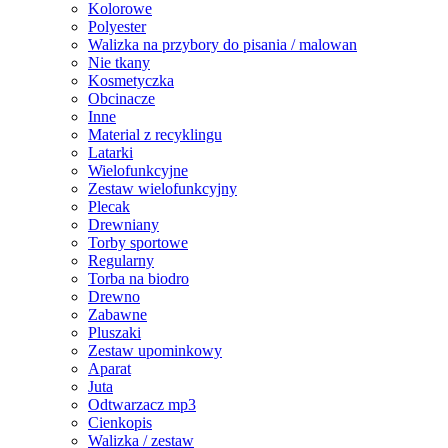
Kolorowe
Polyester
Walizka na przybory do pisania / malowan
Nie tkany
Kosmetyczka
Obcinacze
Inne
Material z recyklingu
Latarki
Wielofunkcyjne
Zestaw wielofunkcyjny
Plecak
Drewniany
Torby sportowe
Regularny
Torba na biodro
Drewno
Zabawne
Pluszaki
Zestaw upominkowy
Aparat
Juta
Odtwarzacz mp3
Cienkopis
Walizka / zestaw