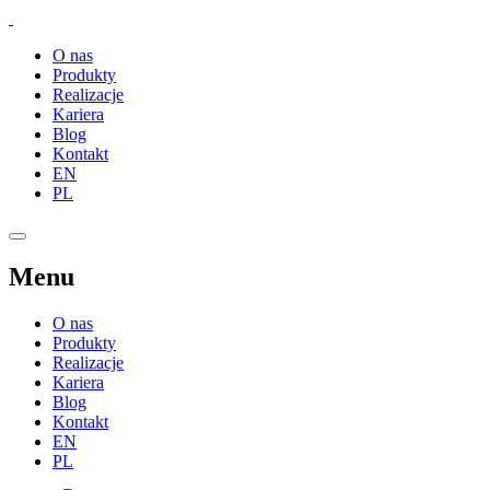
O nas
Produkty
Realizacje
Kariera
Blog
Kontakt
EN
PL
Menu
O nas
Produkty
Realizacje
Kariera
Blog
Kontakt
EN
PL