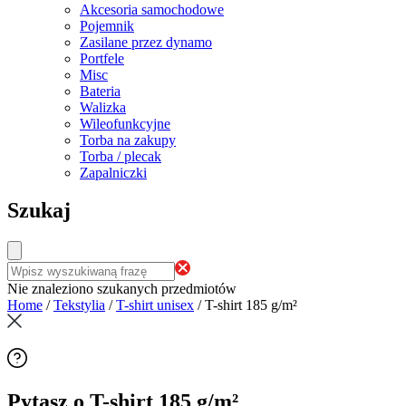
Akcesoria samochodowe
Pojemnik
Zasilane przez dynamo
Portfele
Misc
Bateria
Walizka
Wileofunkcyjne
Torba na zakupy
Torba / plecak
Zapalniczki
Szukaj
Nie znaleziono szukanych przedmiotów
Home
/
Tekstylia
/
T-shirt unisex
/
T-shirt 185 g/m²
Pytasz o T-shirt 185 g/m²