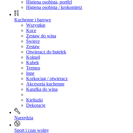
Higiena osobista, portfel
Higiena osobista / krokomierz
Kuchenne i barowe
Wszystkie
Koce
Zestaw do wina
Świece
Zestaw
Otwieracz do butelek
Koktajl
Kubek
Termos
Inne
Korkociąg / otwieracz
Akcesoria kuchenne
Karafka do wina
Kieliszki
Dekoracje
Narzędzia
Sport i czas wolny