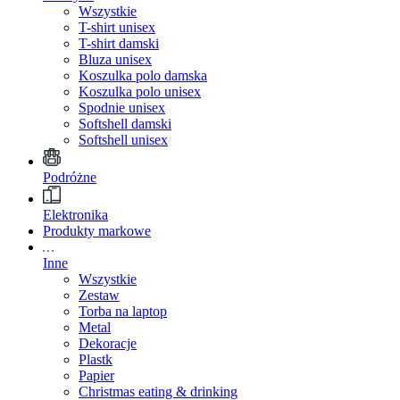
Wszystkie
T-shirt unisex
T-shirt damski
Bluza unisex
Koszulka polo damska
Koszulka polo unisex
Spodnie unisex
Softshell damski
Softshell unisex
Podróżne
Elektronika
Produkty markowe
Inne
Wszystkie
Zestaw
Torba na laptop
Metal
Dekoracje
Plastk
Papier
Christmas eating & drinking