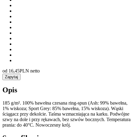
od
16,45
PLN netto
Zapytaj
Opis
185 g/m². 100% bawełna czesana ring-spun (Ash: 99% bawełna,
1% wiskoza; Sport Grey: 85% bawełna, 15% wiskoza). Wąski
ściągacz przy dekolcie. Taśma wzmacniająca na karku. Podwójne
szwy na dole i przy rękawach, bez szwów bocznych. Temperatura
prania: do 40°C. Nowoczesny krój.