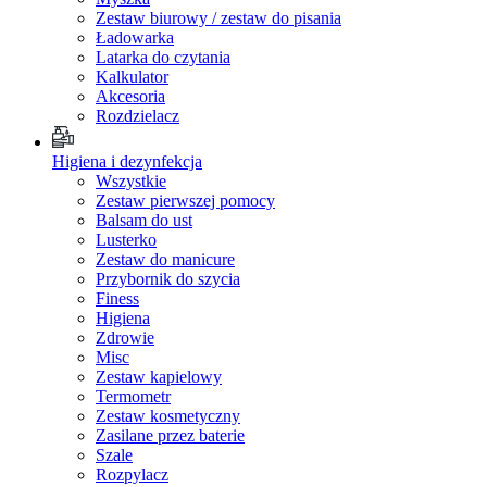
Zestaw biurowy / zestaw do pisania
Ładowarka
Latarka do czytania
Kalkulator
Akcesoria
Rozdzielacz
Higiena i dezynfekcja
Wszystkie
Zestaw pierwszej pomocy
Balsam do ust
Lusterko
Zestaw do manicure
Przybornik do szycia
Finess
Higiena
Zdrowie
Misc
Zestaw kapielowy
Termometr
Zestaw kosmetyczny
Zasilane przez baterie
Szale
Rozpylacz