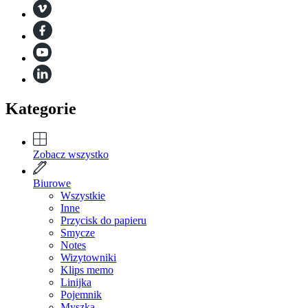
Kategorie
Zobacz wszystko
Biurowe
Wszystkie
Inne
Przycisk do papieru
Smycze
Notes
Wizytowniki
Klips memo
Linijka
Pojemnik
Myszka