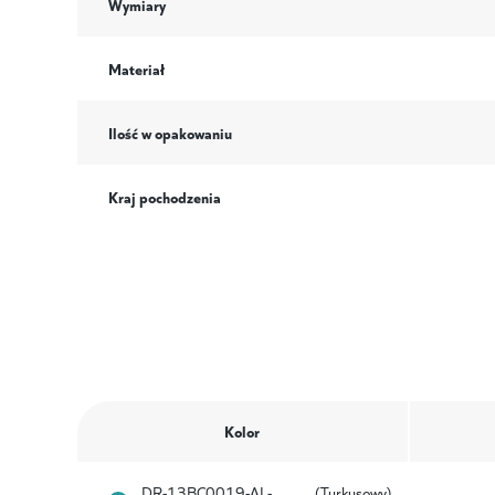
Wymiary
Materiał
Ilość w opakowaniu
Kraj pochodzenia
Kolor
DR-13BC0019-AL-
(Turkusowy)