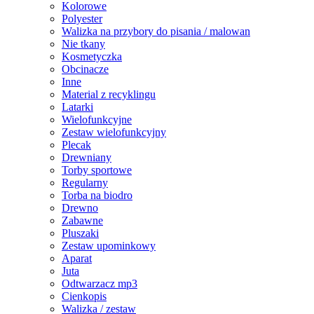
Kolorowe
Polyester
Walizka na przybory do pisania / malowan
Nie tkany
Kosmetyczka
Obcinacze
Inne
Material z recyklingu
Latarki
Wielofunkcyjne
Zestaw wielofunkcyjny
Plecak
Drewniany
Torby sportowe
Regularny
Torba na biodro
Drewno
Zabawne
Pluszaki
Zestaw upominkowy
Aparat
Juta
Odtwarzacz mp3
Cienkopis
Walizka / zestaw