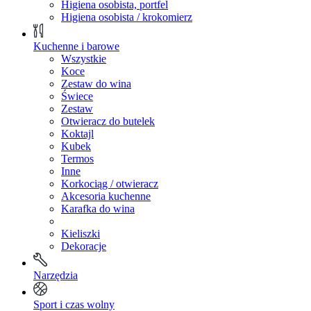
Higiena osobista, portfel
Higiena osobista / krokomierz
Kuchenne i barowe
Wszystkie
Koce
Zestaw do wina
Świece
Zestaw
Otwieracz do butelek
Koktajl
Kubek
Termos
Inne
Korkociąg / otwieracz
Akcesoria kuchenne
Karafka do wina
Kieliszki
Dekoracje
Narzędzia
Sport i czas wolny