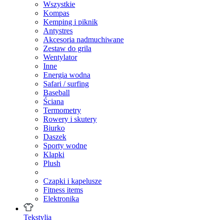
Wszystkie
Kompas
Kemping i piknik
Antystres
Akcesoria nadmuchiwane
Zestaw do grila
Wentylator
Inne
Energia wodna
Safari / surfing
Baseball
Ściana
Termometry
Rowery i skutery
Biurko
Daszek
Sporty wodne
Klapki
Plush
Czapki i kapelusze
Fitness items
Elektronika
Tekstylia