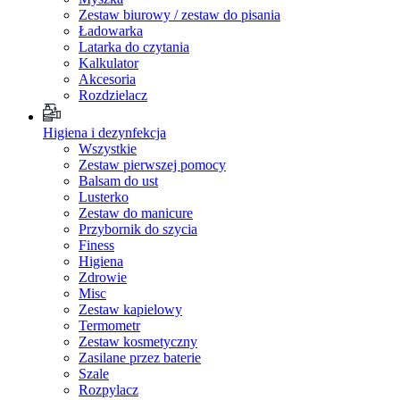
Zestaw biurowy / zestaw do pisania
Ładowarka
Latarka do czytania
Kalkulator
Akcesoria
Rozdzielacz
Higiena i dezynfekcja
Wszystkie
Zestaw pierwszej pomocy
Balsam do ust
Lusterko
Zestaw do manicure
Przybornik do szycia
Finess
Higiena
Zdrowie
Misc
Zestaw kapielowy
Termometr
Zestaw kosmetyczny
Zasilane przez baterie
Szale
Rozpylacz