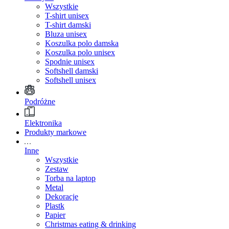
Wszystkie
T-shirt unisex
T-shirt damski
Bluza unisex
Koszulka polo damska
Koszulka polo unisex
Spodnie unisex
Softshell damski
Softshell unisex
Podróżne
Elektronika
Produkty markowe
Inne
Wszystkie
Zestaw
Torba na laptop
Metal
Dekoracje
Plastk
Papier
Christmas eating & drinking