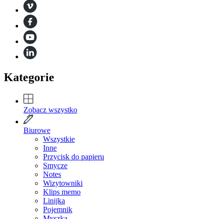
Kategorie
Zobacz wszystko
Biurowe
Wszystkie
Inne
Przycisk do papieru
Smycze
Notes
Wizytowniki
Klips memo
Linijka
Pojemnik
Myszka