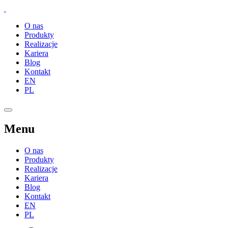
O nas
Produkty
Realizacje
Kariera
Blog
Kontakt
EN
PL
Menu
O nas
Produkty
Realizacje
Kariera
Blog
Kontakt
EN
PL