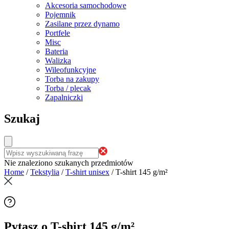
Akcesoria samochodowe
Pojemnik
Zasilane przez dynamo
Portfele
Misc
Bateria
Walizka
Wileofunkcyjne
Torba na zakupy
Torba / plecak
Zapalniczki
Szukaj
Nie znaleziono szukanych przedmiotów
Home
/
Tekstylia
/
T-shirt unisex
/
T-shirt 145 g/m²
Pytasz o T-shirt 145 g/m²