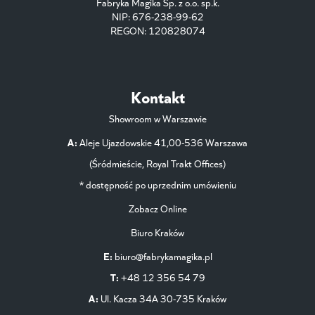
Fabryka Magika Sp. z o.o. sp.k.
NIP: 676-238-99-62
REGON: 120828074
Kontakt
Showroom w Warszawie
A:
Aleje Ujazdowskie 41,00-536 Warszawa
(Śródmieście, Royal Trakt Offices)
* dostępność po uprzednim umówieniu
Zobacz Online
Biuro Kraków
E:
biuro@fabrykamagika.pl
T:
+48 12 356 54 79
A:
Ul. Kacza 34A 30-735 Kraków