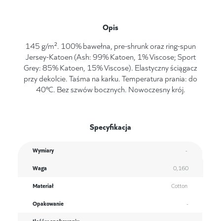
Opis
145 g/m². 100% bawełna, pre-shrunk oraz ring-spun
Jersey-Katoen (Ash: 99% Katoen, 1% Viscose; Sport
Grey: 85% Katoen, 15% Viscose). Elastyczny ściągacz
przy dekolcie. Taśma na karku. Temperatura prania: do
40°C. Bez szwów bocznych. Nowoczesny krój.
Specyfikacja
Wymiary
-
Waga
0,160
Materiał
Cotton
Opakowanie
-
Ilość w opakowaniu
-