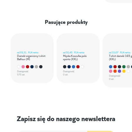
Pasujące produkty
od
93,31
PLN netto
od
50,45
PLN netto
od
15,07
PLN netto
Damski organiczny t-shirt
Męska Koszulka polo
T-shirt damski 165 
Balfour (M)
sporto (XXL)
(XXL)
Dostępność
Dostępność
575 szt.
0 szt.
Dostępność
0 szt.
Zapisz się do naszego newslettera