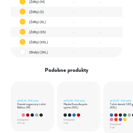
(Żółty) (M)
-
-
(Żółty) (S)
-
-
(Żółty) (XL)
-
-
(Żółty) (XS)
-
-
(Żółty) (XXL)
-
-
(Biały) (3XL)
-
-
Podobne produkty
od
93,31
PLN netto
od
50,45
PLN netto
od
15,07
PLN netto
Damski organiczny t-shirt
Męska Koszulka polo
T-shirt damski 165 
Balfour (M)
sporto (XXL)
(XXL)
Dostępność
Dostępność
575 szt.
0 szt.
Dostępność
0 szt.