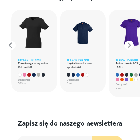
od
93,31
PLN netto
od
50,45
PLN netto
od
15,07
PLN netto
Damski organiczny t-shirt
Męska Koszulka polo
T-shirt damski 165 
Balfour (M)
sporto (XXL)
(XXL)
Dostępność
Dostępność
575 szt.
0 szt.
Dostępność
0 szt.
Zapisz się do naszego newslettera