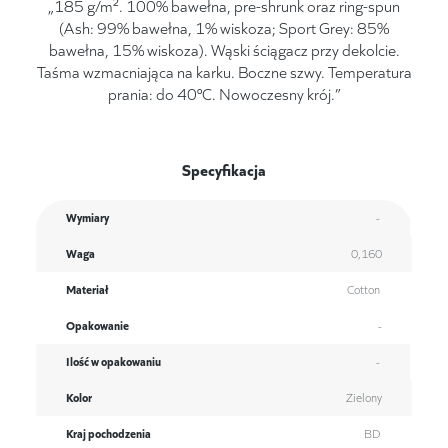
„185 g/m². 100% bawełna, pre-shrunk oraz ring-spun
(Ash: 99% bawełna, 1% wiskoza; Sport Grey: 85%
bawełna, 15% wiskoza). Wąski ściągacz przy dekolcie.
Taśma wzmacniająca na karku. Boczne szwy. Temperatura
prania: do 40°C. Nowoczesny krój.”
Specyfikacja
Wymiary
-
Waga
0,160
Materiał
Cotton
Opakowanie
-
Ilość w opakowaniu
-
Kolor
Zielony
Kraj pochodzenia
BD