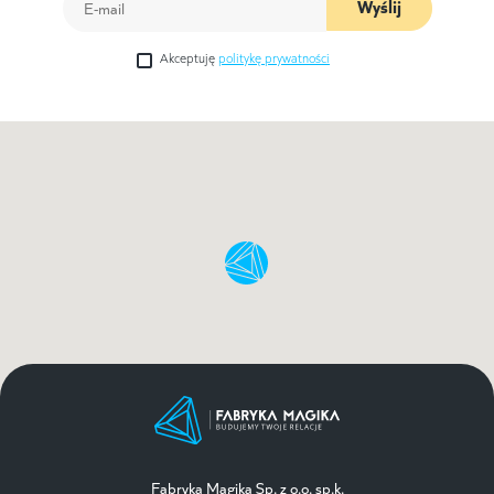
Wyślij
Akceptuję
politykę prywatności
Fabryka Magika Sp. z o.o. sp.k.