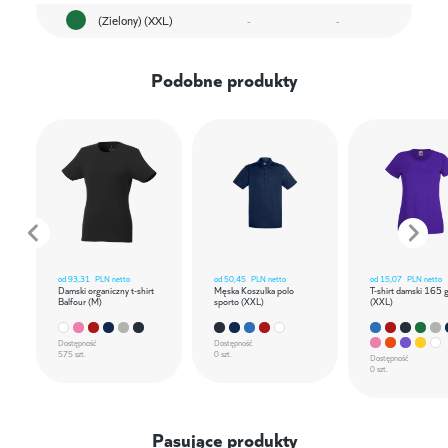
(Zielony) (XXL)
-
-
Podobne produkty
od
93,31
PLN netto
od
50,45
PLN netto
od
15,07
PLN netto
Damski organiczny t-shirt
Męska Koszulka polo
T-shirt damski 165 
Balfour (M)
sporto (XXL)
(XXL)
Dostępność
Dostępność
575 szt.
0 szt.
Dostępność
0 szt.
Pasujące produkty