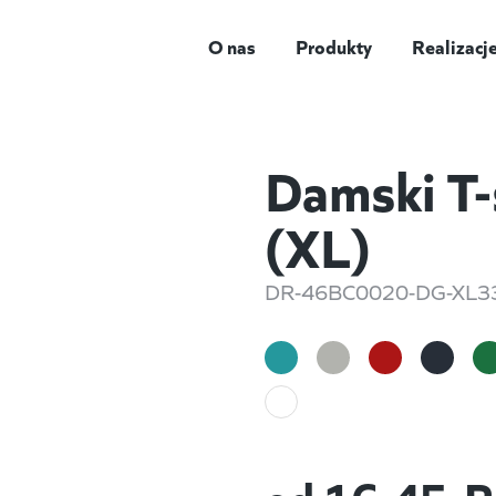
O nas
Produkty
Realizacj
Damski T-
(XL)
DR-46BC0020-DG-XL3
od
16,45
P