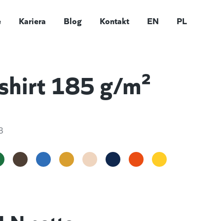
e
Kariera
Blog
Kontakt
EN
PL
shirt 185 g/m²
3
LN netto