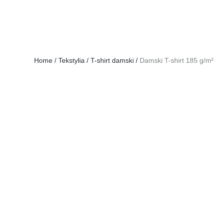
Home
/
Tekstylia
/
T-shirt damski
/
Damski T-shirt 185 g/m²