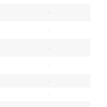
-
-
-
-
-
-