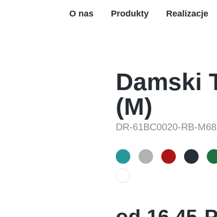
O nas
Produkty
Realizacje
Damski T
(M)
DR-61BC0020-RB-M68
od
16,45
P