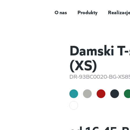
O nas
Produkty
Realizacj
Damski T-
(XS)
DR-93BC0020-BG-XS8
od
16,45
P