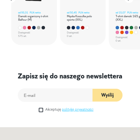
od
93,31
PLN netto
od
50,45
PLN netto
od
15,07
PLN netto
Damski organiczny t-shirt
Męska Koszulka polo
T-shirt damski 165 
Balfour (M)
sporto (XXL)
(XXL)
Dostępność
Dostępność
575 szt.
0 szt.
Dostępność
0 szt.
Zapisz się do naszego newslettera
Wyślij
Akceptuję
politykę prywatności