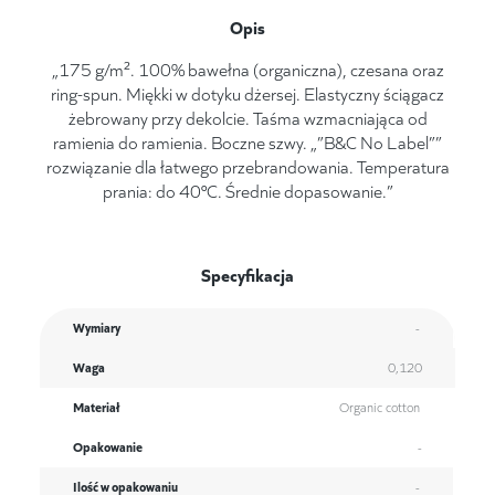
Opis
„175 g/m². 100% bawełna (organiczna), czesana oraz
ring-spun. Miękki w dotyku dżersej. Elastyczny ściągacz
żebrowany przy dekolcie. Taśma wzmacniająca od
ramienia do ramienia. Boczne szwy. „”B&C No Label””
rozwiązanie dla łatwego przebrandowania. Temperatura
prania: do 40°C. Średnie dopasowanie.”
Specyfikacja
Wymiary
-
Waga
0,120
Materiał
Organic cotton
Opakowanie
-
Ilość w opakowaniu
-