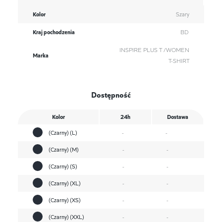
Kolor
Szary
Kraj pochodzenia
BD
INSPIRE PLUS T /WOMEN
Marka
T-SHIRT
Dostępność
Kolor
24h
Dostawa
(Czarny) (L)
-
-
(Czarny) (M)
-
-
(Czarny) (S)
-
-
(Czarny) (XL)
-
-
(Czarny) (XS)
-
-
(Czarny) (XXL)
-
-