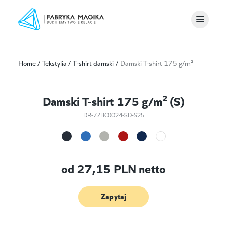
Home
/
Tekstylia
/
T-shirt damski
/
Damski T-shirt 175 g/m²
Damski T-shirt 175 g/m² (S)
DR-77BC0024-SD-S25
od
27,15
PLN netto
Zapytaj