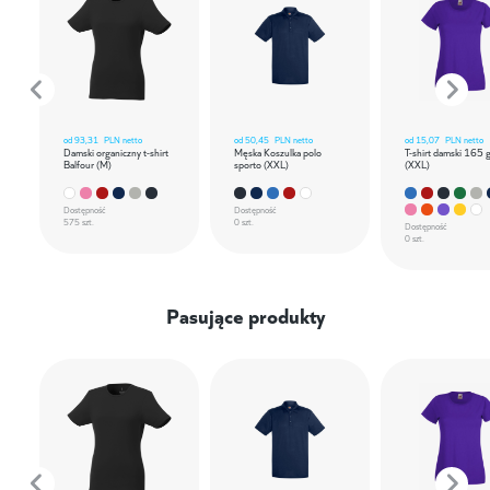
od
93,31
PLN netto
od
50,45
PLN netto
od
15,07
PLN netto
Damski organiczny t-shirt
Męska Koszulka polo
T-shirt damski 165 
Balfour (M)
sporto (XXL)
(XXL)
Dostępność
Dostępność
575 szt.
0 szt.
Dostępność
0 szt.
Pasujące produkty