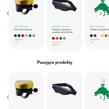
3,94
PLN netto
od
16,85
PLN netto
0,82
PLN netto
Dzwonek rowerowy
Elastyczna sportowa
Kołatka w kształcie d
saszetka nerka Nicolas
Dostępność
Dostępność
0 szt.
Dostępność
0 szt.
5901 szt.
Pasujące produkty