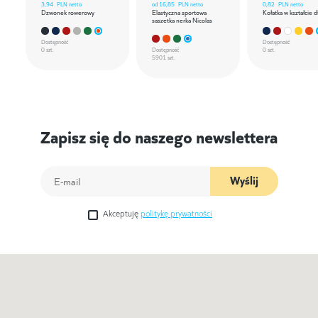
3,94
PLN netto
od
16,85
PLN netto
0,82
PLN netto
Dzwonek rowerowy
Elastyczna sportowa
Kołatka w kształcie d
saszetka nerka Nicolas
Dostępność
Dostępność
0 szt.
Dostępność
0 szt.
5901 szt.
Zapisz się do naszego newslettera
Wyślij
Akceptuję
politykę prywatności