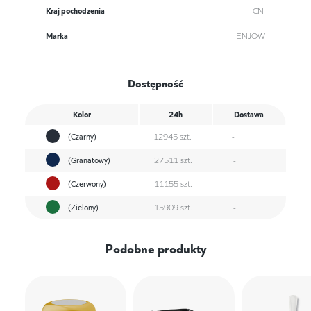
Kraj pochodzenia
CN
Marka
ENJOW
Dostępność
Kolor
24h
Dostawa
(Czarny)
12945 szt.
-
(Granatowy)
27511 szt.
-
(Czerwony)
11155 szt.
-
(Zielony)
15909 szt.
-
Podobne produkty