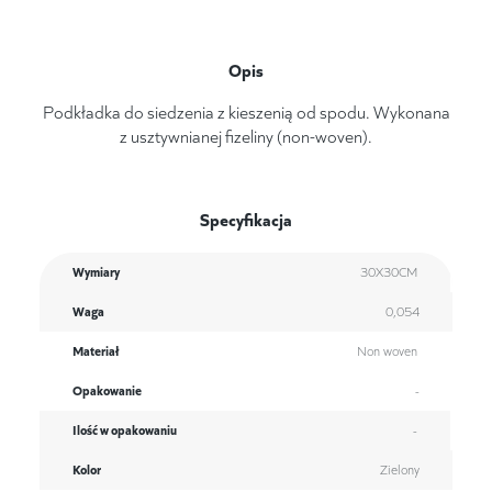
Opis
Podkładka do siedzenia z kieszenią od spodu. Wykonana
z usztywnianej fizeliny (non-woven).
Specyfikacja
Wymiary
30X30CM
Waga
0,054
Materiał
Non woven
Opakowanie
-
Ilość w opakowaniu
-
Kolor
Zielony