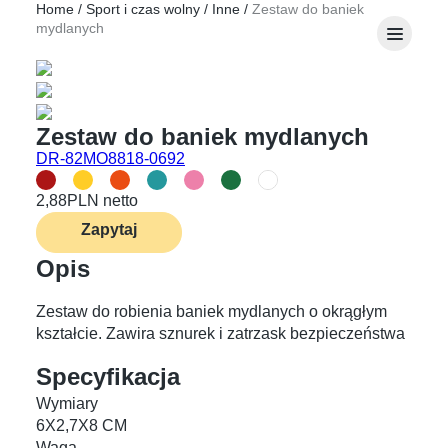
Home
/
Sport i czas wolny
/
Inne
/
Zestaw do baniek
mydlanych
Zestaw do baniek mydlanych
DR-82MO8818-0692
2,88
PLN netto
Zapytaj
Opis
Zestaw do robienia baniek mydlanych o okrągłym
kształcie. Zawira sznurek i zatrzask bezpieczeństwa
Specyfikacja
Wymiary
6X2,7X8 CM
Waga