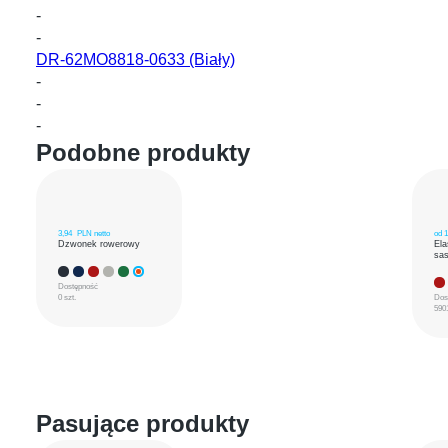
-
-
DR-62MO8818-0633
(Biały)
-
-
-
Podobne produkty
3,94
PLN netto
od
1
Dzwonek rowerowy
Ela
sas
Dostępność
0 szt.
Dos
5901
Pasujące produkty