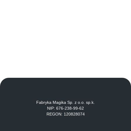
Fabryka Magika Sp. z o.o. sp.k.
NIP: 676-238-99-62
REGON: 120828074