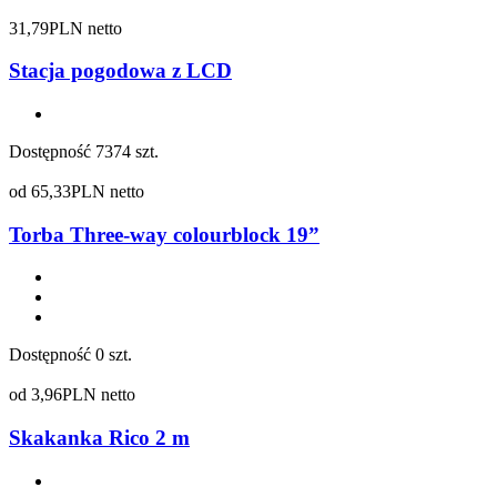
31,79
PLN netto
Stacja pogodowa z LCD
Dostępność
7374 szt.
od
65,33
PLN netto
Torba Three-way colourblock 19”
Dostępność
0 szt.
od
3,96
PLN netto
Skakanka Rico 2 m