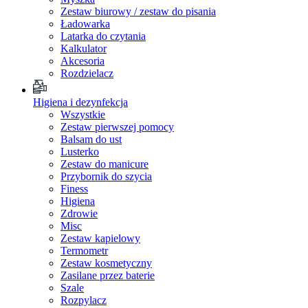
Zestaw biurowy / zestaw do pisania
Ładowarka
Latarka do czytania
Kalkulator
Akcesoria
Rozdzielacz
Higiena i dezynfekcja
Wszystkie
Zestaw pierwszej pomocy
Balsam do ust
Lusterko
Zestaw do manicure
Przybornik do szycia
Finess
Higiena
Zdrowie
Misc
Zestaw kapielowy
Termometr
Zestaw kosmetyczny
Zasilane przez baterie
Szale
Rozpylacz