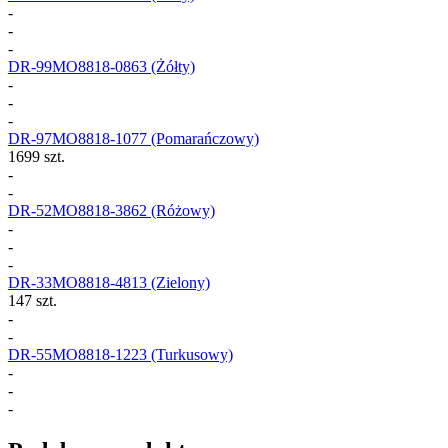
-
-
-
DR-99MO8818-0863
(Żółty)
-
-
-
DR-97MO8818-1077
(Pomarańczowy)
1699 szt.
-
-
DR-52MO8818-3862
(Różowy)
-
-
-
DR-33MO8818-4813
(Zielony)
147 szt.
-
-
DR-55MO8818-1223
(Turkusowy)
-
-
-