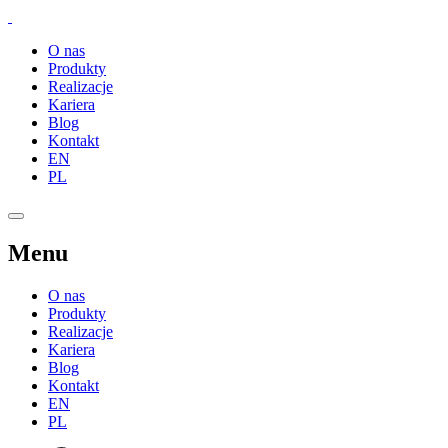
O nas
Produkty
Realizacje
Kariera
Blog
Kontakt
EN
PL
Menu
O nas
Produkty
Realizacje
Kariera
Blog
Kontakt
EN
PL