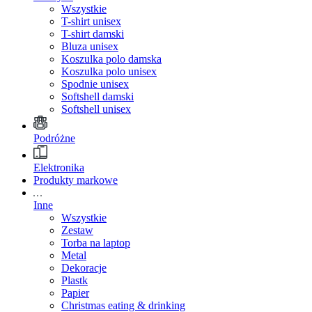
Wszystkie
T-shirt unisex
T-shirt damski
Bluza unisex
Koszulka polo damska
Koszulka polo unisex
Spodnie unisex
Softshell damski
Softshell unisex
Podróżne
Elektronika
Produkty markowe
Inne
Wszystkie
Zestaw
Torba na laptop
Metal
Dekoracje
Plastk
Papier
Christmas eating & drinking