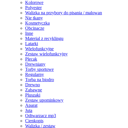
Kolorowe
Polyester
Walizka na przybory do pisania / malowan
Nie tkany
Kosmetyczka
Obcinacze
Inne
Material z recyklingu
Latarki
Wielofunkcyjne
Zestaw wielofunkcyjny
Plecak
Drewniany
Torby sportowe
Regularny
Torba na biodro
Drewno
Zabawne
Pluszaki
Zestaw upominkowy
Aparat
Juta
Odtwarzacz mp3
Cienkopis
Walizka / zestaw