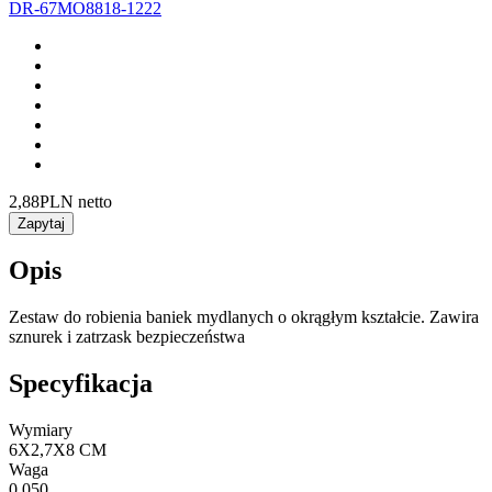
DR-67MO8818-1222
2,88
PLN netto
Zapytaj
Opis
Zestaw do robienia baniek mydlanych o okrągłym kształcie. Zawira
sznurek i zatrzask bezpieczeństwa
Specyfikacja
Wymiary
6X2,7X8 CM
Waga
0,050