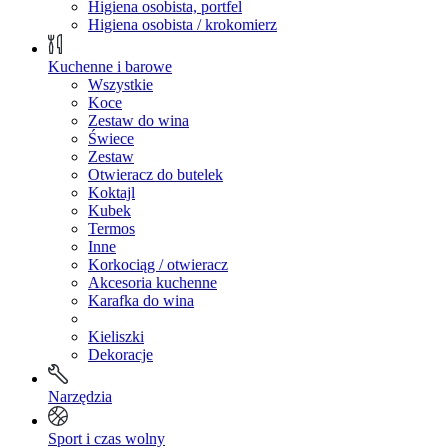
Higiena osobista, portfel
Higiena osobista / krokomierz
Kuchenne i barowe
Wszystkie
Koce
Zestaw do wina
Świece
Zestaw
Otwieracz do butelek
Koktajl
Kubek
Termos
Inne
Korkociąg / otwieracz
Akcesoria kuchenne
Karafka do wina
Kieliszki
Dekoracje
Narzędzia
Sport i czas wolny