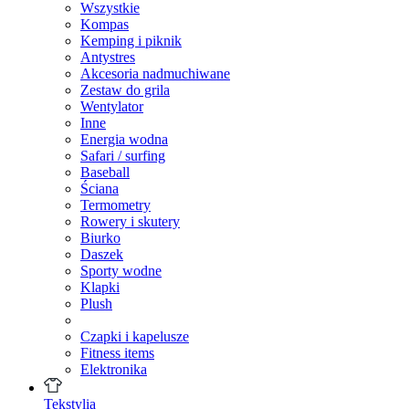
Wszystkie
Kompas
Kemping i piknik
Antystres
Akcesoria nadmuchiwane
Zestaw do grila
Wentylator
Inne
Energia wodna
Safari / surfing
Baseball
Ściana
Termometry
Rowery i skutery
Biurko
Daszek
Sporty wodne
Klapki
Plush
Czapki i kapelusze
Fitness items
Elektronika
Tekstylia