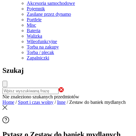
Akcesoria samochodowe
Pojemnik
Zasilane przez dynamo
Portfele
Misc
Bateria
Walizka
Wileofunkcyjne
Torba na zakupy
Torba / plecak
Zapalniczki
Szukaj
Nie znaleziono szukanych przedmiotów
Home
/
Sport i czas wolny
/
Inne
/
Zestaw do baniek mydlanych
Pytasz o Zestaw do baniek mydlanych