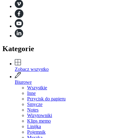
Kategorie
Zobacz wszystko
Biurowe
Wszystkie
Inne
Przycisk do papieru
Smycze
Notes
Wizytowniki
Klips memo
Linijka
Pojemnik
Myszka