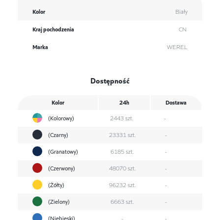
Kolor
Biały
Kraj pochodzenia
CN
Marka
WEREL
Dostępność
Kolor
24h
Dostawa
(Kolorowy)
2443 szt.
-
(Czarny)
23331 szt.
-
(Granatowy)
6185 szt.
-
(Czerwony)
48070 szt.
-
(Żółty)
96232 szt.
-
(Zielony)
6663 szt.
-
(Niebieski)
-
-