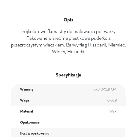
Opis
Trójkolorowe flamastry do malowania po twarzy.
Pakowane w srebrne plastikowe pudełko z
przezroczystym wieczkiem. Barwy flag Hiszpanii, Niemiec,
Włoch, Holandii.
Specyfikacja
Wymiary
7X3,8X1,9 CM
Waga
0,029
Materiał
Wax
Opakowanie
-
Ilość w opakowaniu
-