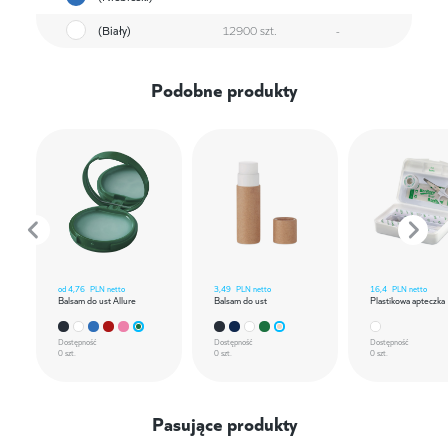
(Biały)
12900 szt.
-
Podobne produkty
od
4,76
PLN netto
3,49
PLN netto
16,4
PLN netto
Balsam do ust Allure
Balsam do ust
Plastikowa apteczka
Dostępność
Dostępność
Dostępność
0 szt.
0 szt.
0 szt.
Pasujące produkty