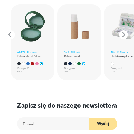
od
4,76
PLN netto
3,49
PLN netto
16,4
PLN netto
Balsam do ust Allure
Balsam do ust
Plastikowa apteczka
Dostępność
Dostępność
Dostępność
0 szt.
0 szt.
0 szt.
Zapisz się do naszego newslettera
Wyślij