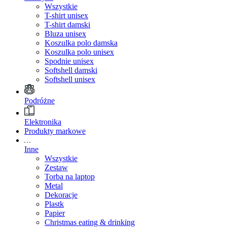
Wszystkie
T-shirt unisex
T-shirt damski
Bluza unisex
Koszulka polo damska
Koszulka polo unisex
Spodnie unisex
Softshell damski
Softshell unisex
Podróżne
Elektronika
Produkty markowe
Inne
Wszystkie
Zestaw
Torba na laptop
Metal
Dekoracje
Plastk
Papier
Christmas eating & drinking