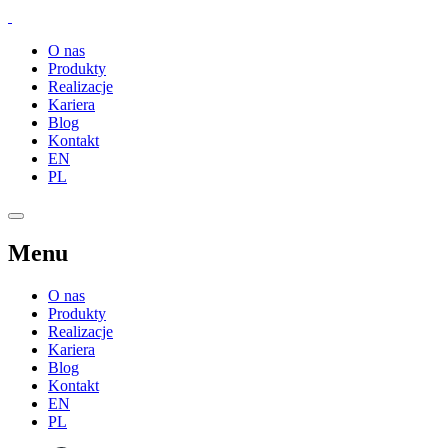
O nas
Produkty
Realizacje
Kariera
Blog
Kontakt
EN
PL
Menu
O nas
Produkty
Realizacje
Kariera
Blog
Kontakt
EN
PL