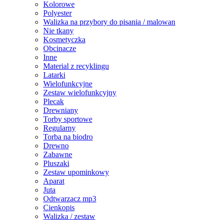
Kolorowe
Polyester
Walizka na przybory do pisania / malowan
Nie tkany
Kosmetyczka
Obcinacze
Inne
Material z recyklingu
Latarki
Wielofunkcyjne
Zestaw wielofunkcyjny
Plecak
Drewniany
Torby sportowe
Regularny
Torba na biodro
Drewno
Zabawne
Pluszaki
Zestaw upominkowy
Aparat
Juta
Odtwarzacz mp3
Cienkopis
Walizka / zestaw