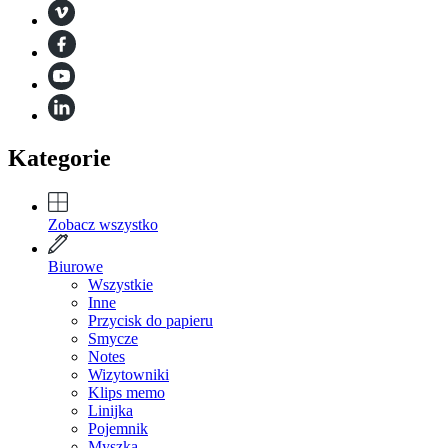
Kategorie
Zobacz wszystko
Biurowe
Wszystkie
Inne
Przycisk do papieru
Smycze
Notes
Wizytowniki
Klips memo
Linijka
Pojemnik
Myszka