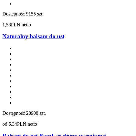
Dostępność
9155 szt.
1,58
PLN netto
Naturalny balsam do ust
Dostępność
28908 szt.
od
6,34
PLN netto
Balsam do ust Barak ze słomy pszenicznej