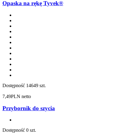
Opaska na rękę Tyvek®
Dostępność
14649 szt.
7,49
PLN netto
Przybornik do szycia
Dostępność
0 szt.