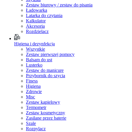
Zestaw biurowy / zestaw do pisania
Ładowarka
Latarka do czytania
Kalkulator
Akcesoria
Rozdzielacz
Higiena i dezynfekcja
Wszystkie
Zestaw pierwszej pomocy
Balsam do ust
Lusterko
Zestaw do manicure
Przybornik do szycia
Finess
Higiena
Zdrowie
Misc
Zestaw kapielowy
Termometr
Zestaw kosmetyczny
Zasilane przez baterie
Szale
Rozpylacz