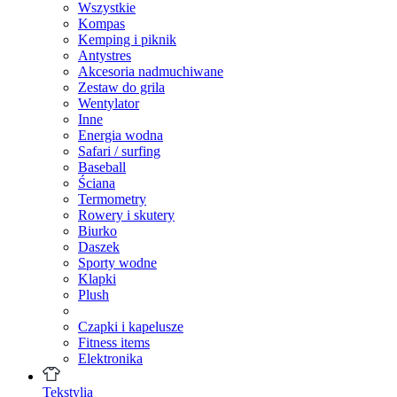
Wszystkie
Kompas
Kemping i piknik
Antystres
Akcesoria nadmuchiwane
Zestaw do grila
Wentylator
Inne
Energia wodna
Safari / surfing
Baseball
Ściana
Termometry
Rowery i skutery
Biurko
Daszek
Sporty wodne
Klapki
Plush
Czapki i kapelusze
Fitness items
Elektronika
Tekstylia