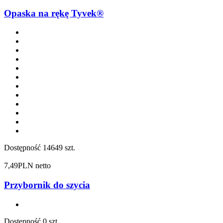
Opaska na rękę Tyvek®
Dostępność
14649 szt.
7,49
PLN netto
Przybornik do szycia
Dostępność
0 szt.