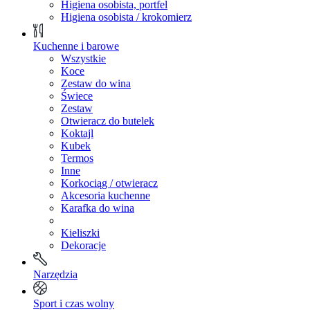
Higiena osobista, portfel
Higiena osobista / krokomierz
Kuchenne i barowe
Wszystkie
Koce
Zestaw do wina
Świece
Zestaw
Otwieracz do butelek
Koktajl
Kubek
Termos
Inne
Korkociąg / otwieracz
Akcesoria kuchenne
Karafka do wina
Kieliszki
Dekoracje
Narzędzia
Sport i czas wolny