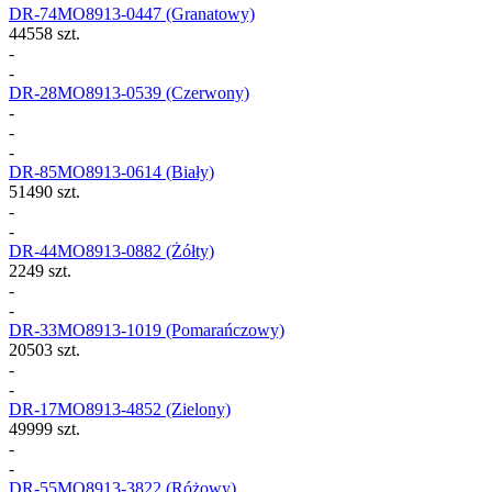
DR-74MO8913-0447
(Granatowy)
44558 szt.
-
-
DR-28MO8913-0539
(Czerwony)
-
-
-
DR-85MO8913-0614
(Biały)
51490 szt.
-
-
DR-44MO8913-0882
(Żółty)
2249 szt.
-
-
DR-33MO8913-1019
(Pomarańczowy)
20503 szt.
-
-
DR-17MO8913-4852
(Zielony)
49999 szt.
-
-
DR-55MO8913-3822
(Różowy)