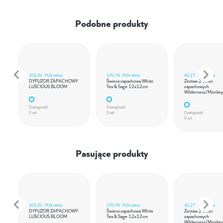
Podobne produkty
103,32
PLN netto
170,76
PLN netto
42,27
PLN netto
DYFUZOR ZAPACHOWY
Świeca zapachowa White
Zestaw 2 świec
LUSCIOUS BLOOM
Tea & Sage 12x12cm
zapachowych
Wilderness/Monkey
Dostępność
Dostępność
0 szt.
0 szt.
Dostępność
0 szt.
Pasujące produkty
103,32
PLN netto
170,76
PLN netto
42,27
PLN netto
DYFUZOR ZAPACHOWY
Świeca zapachowa White
Zestaw 2 świec
LUSCIOUS BLOOM
Tea & Sage 12x12cm
zapachowych
Wilderness/Monkey