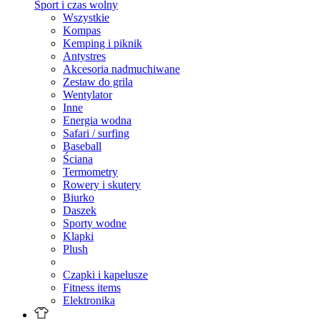
Sport i czas wolny
Wszystkie
Kompas
Kemping i piknik
Antystres
Akcesoria nadmuchiwane
Zestaw do grila
Wentylator
Inne
Energia wodna
Safari / surfing
Baseball
Ściana
Termometry
Rowery i skutery
Biurko
Daszek
Sporty wodne
Klapki
Plush
Czapki i kapelusze
Fitness items
Elektronika