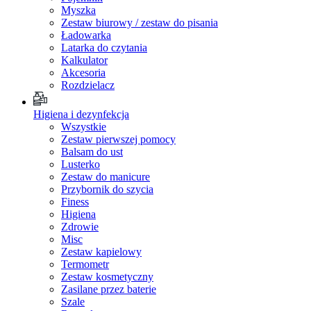
Myszka
Zestaw biurowy / zestaw do pisania
Ładowarka
Latarka do czytania
Kalkulator
Akcesoria
Rozdzielacz
Higiena i dezynfekcja
Wszystkie
Zestaw pierwszej pomocy
Balsam do ust
Lusterko
Zestaw do manicure
Przybornik do szycia
Finess
Higiena
Zdrowie
Misc
Zestaw kapielowy
Termometr
Zestaw kosmetyczny
Zasilane przez baterie
Szale