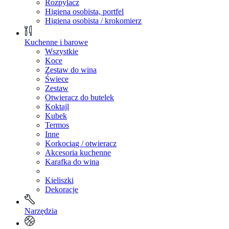
Rozpylacz
Higiena osobista, portfel
Higiena osobista / krokomierz
Kuchenne i barowe
Wszystkie
Koce
Zestaw do wina
Świece
Zestaw
Otwieracz do butelek
Koktajl
Kubek
Termos
Inne
Korkociąg / otwieracz
Akcesoria kuchenne
Karafka do wina
Kieliszki
Dekoracje
Narzędzia