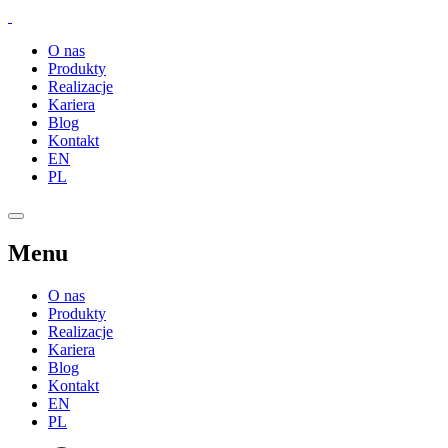
O nas
Produkty
Realizacje
Kariera
Blog
Kontakt
EN
PL
Menu
O nas
Produkty
Realizacje
Kariera
Blog
Kontakt
EN
PL