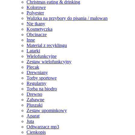
Christmas eating & drinking
Kolorowe
Polyester
Walizka na przybory do pisania / malowan
Nie tkany
Kosmetyczka
Obcinacze
Inne
Material z recyklingu
Latarki
Wielofunkcyjne
Zestaw wielofunkcyjny
Plecak
Drewniany
Torby sportowe
Regularny
Torba na biodro
Drewno
Zabawne
Pluszaki
Zestaw upominkowy
Aparat
Juta
Odtwarzacz mp3
Cienkopis