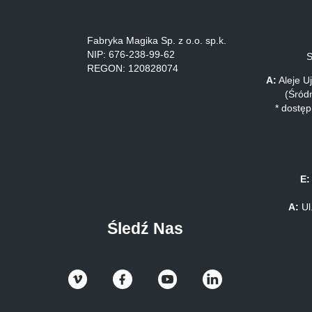
Fabryka Magika Sp. z o.o. sp.k.
NIP: 676-238-99-62
REGON: 120828074
A:
Aleje U
(Śródm
* dostę
E:
A:
Ul
Śledź Nas