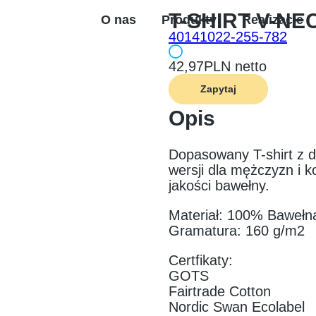
T-SHIRT V-NE
O nas
Produkty
Realizacje
40141022-255-782
42,97
PLN netto
Zapytaj
Opis
Dopasowany T-shirt z de
wersji dla mężczyzn i 
jakości bawełny.
Materiał: 100% Bawełn
Gramatura: 160 g/m2
Certfikaty:
GOTS
Fairtrade Cotton
Nordic Swan Ecolabel