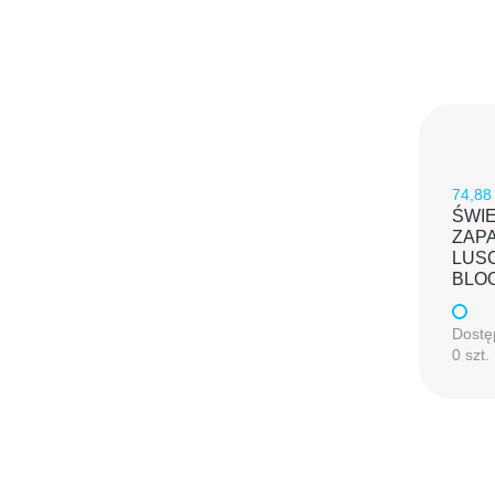
74,88
ŚWI
ZAP
LUS
BLO
Dostę
0 szt.