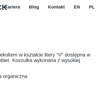
CK
Kariera
Blog
Kontakt
EN
PL
koltem w kształcie litery “V” dostępna w
kobiet. Koszulka wykonana z wysokiej
a organiczna