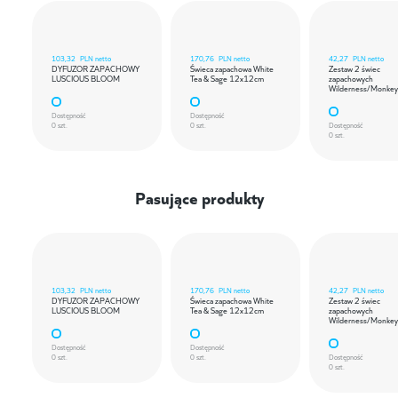
103,32
PLN netto
170,76
PLN netto
42,27
PLN netto
DYFUZOR ZAPACHOWY
Świeca zapachowa White
Zestaw 2 świec
LUSCIOUS BLOOM
Tea & Sage 12x12cm
zapachowych
Wilderness/Monkey
Dostępność
Dostępność
0 szt.
0 szt.
Dostępność
0 szt.
Pasujące produkty
103,32
PLN netto
170,76
PLN netto
42,27
PLN netto
DYFUZOR ZAPACHOWY
Świeca zapachowa White
Zestaw 2 świec
LUSCIOUS BLOOM
Tea & Sage 12x12cm
zapachowych
Wilderness/Monkey
Dostępność
Dostępność
0 szt.
0 szt.
Dostępność
0 szt.