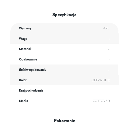
Specyfikacja
Wymiary
4XL
Waga
-
Materiał
-
Opakowanie
-
Ilość w opakowaniu
-
Kolor
OFF-WHITE
Kraj pochodzenia
-
Marka
COTTOVER
Pakowanie