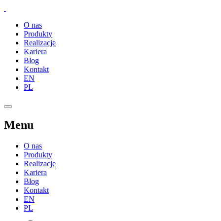
O nas
Produkty
Realizacje
Kariera
Blog
Kontakt
EN
PL
Menu
O nas
Produkty
Realizacje
Kariera
Blog
Kontakt
EN
PL