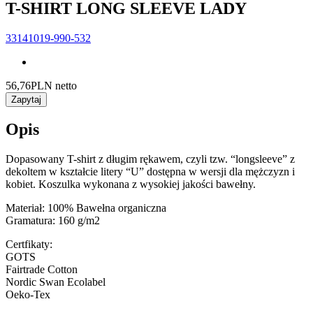
T-SHIRT LONG SLEEVE LADY
33141019-990-532
56,76
PLN netto
Zapytaj
Opis
Dopasowany T-shirt z długim rękawem, czyli tzw. “longsleeve” z
dekoltem w kształcie litery “U” dostępna w wersji dla mężczyzn i
kobiet. Koszulka wykonana z wysokiej jakości bawełny.
Materiał: 100% Bawełna organiczna
Gramatura: 160 g/m2
Certfikaty:
GOTS
Fairtrade Cotton
Nordic Swan Ecolabel
Oeko-Tex