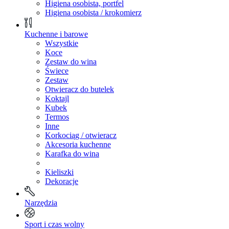
Higiena osobista, portfel
Higiena osobista / krokomierz
Kuchenne i barowe
Wszystkie
Koce
Zestaw do wina
Świece
Zestaw
Otwieracz do butelek
Koktajl
Kubek
Termos
Inne
Korkociąg / otwieracz
Akcesoria kuchenne
Karafka do wina
Kieliszki
Dekoracje
Narzędzia
Sport i czas wolny