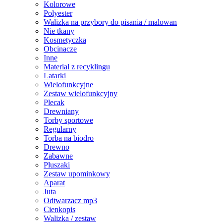
Kolorowe
Polyester
Walizka na przybory do pisania / malowan
Nie tkany
Kosmetyczka
Obcinacze
Inne
Material z recyklingu
Latarki
Wielofunkcyjne
Zestaw wielofunkcyjny
Plecak
Drewniany
Torby sportowe
Regularny
Torba na biodro
Drewno
Zabawne
Pluszaki
Zestaw upominkowy
Aparat
Juta
Odtwarzacz mp3
Cienkopis
Walizka / zestaw