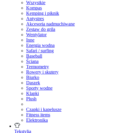
Wszystkie
Kompas
Kemping i piknik
Antystres
Akcesoria nadmuchiwane
Zestaw do grila
Wentylator
Inne
Energia wodna
Safari / surfing
Baseball
Ściana
Termometry
Rowery i skutery
Biurko
Daszek
Sporty wodne
Klapki
Plush
Czapki i kapelusze
Fitness items
Elektronika
Tekstylia