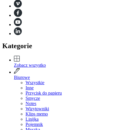
Kategorie
Zobacz wszystko
Biurowe
Wszystkie
Inne
Przycisk do papieru
Smycze
Notes
Wizytowniki
Klips memo
Linijka
Pojemnik
Myszka