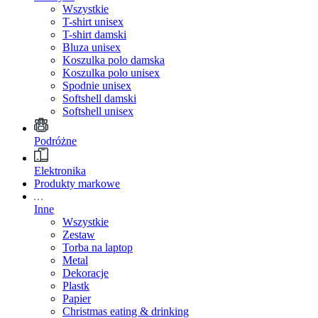
Wszystkie
T-shirt unisex
T-shirt damski
Bluza unisex
Koszulka polo damska
Koszulka polo unisex
Spodnie unisex
Softshell damski
Softshell unisex
Podróżne
Elektronika
Produkty markowe
Inne
Wszystkie
Zestaw
Torba na laptop
Metal
Dekoracje
Plastk
Papier
Christmas eating & drinking