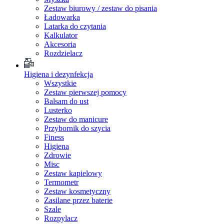
Zestaw biurowy / zestaw do pisania
Ładowarka
Latarka do czytania
Kalkulator
Akcesoria
Rozdzielacz
Higiena i dezynfekcja
Wszystkie
Zestaw pierwszej pomocy
Balsam do ust
Lusterko
Zestaw do manicure
Przybornik do szycia
Finess
Higiena
Zdrowie
Misc
Zestaw kapielowy
Termometr
Zestaw kosmetyczny
Zasilane przez baterie
Szale
Rozpylacz