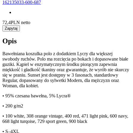
162135033-600-687
72,4
PLN netto
Zapytaj
Opis
Bawełniana koszulka polo z dodatkiem Lycry dla większej
swobody ruchów. Polo ma rozcięcia po bokach i dopasowane białe
guziki. Kąpiel w enzymatycznym środku piorącym zapewnia
miękkość i gładkość tkaniny oraz gwarantuje, że wyrób nie skurczy
się w praniu. Sunset jest dostępny w 3 fasonach, standardowy
Regular, dopasowany do sylwetki Modern, dla mężczyzn oraz
Woman, dla kobiet.
• 95% czesana bawełna, 5% Lycra®
• 200 g/m2
• 100 white, 308 orange vintage, 400 red, 471 light pink, 600 navy,
668 light turqoise, 729 sport green, 900 black
• S–4XL