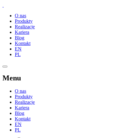
O nas
Produkty
Realizacje
Kariera
Blog
Kontakt
EN
PL
Menu
O nas
Produkty
Realizacje
Kariera
Blog
Kontakt
EN
PL