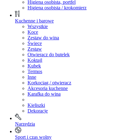
Higiena osobista, portfel
Higiena osobista / krokomierz
Kuchenne i barowe
Wszystkie
Koce
Zestaw do wina
Świece
Zestaw
Otwieracz do butelek
Koktajl
Kubek
Termos
Inne
Korkociąg / otwieracz
Akcesoria kuchenne
Karafka do wina
Kieliszki
Dekoracje
Narzędzia
Sport i czas wolny