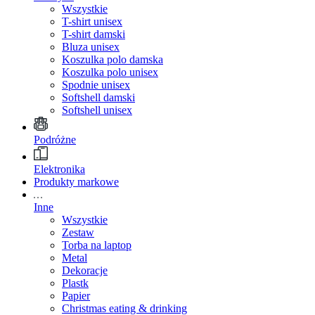
Wszystkie
T-shirt unisex
T-shirt damski
Bluza unisex
Koszulka polo damska
Koszulka polo unisex
Spodnie unisex
Softshell damski
Softshell unisex
Podróżne
Elektronika
Produkty markowe
Inne
Wszystkie
Zestaw
Torba na laptop
Metal
Dekoracje
Plastk
Papier
Christmas eating & drinking