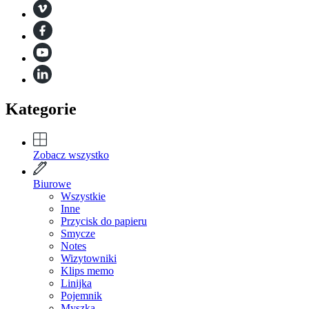
Kategorie
Zobacz wszystko
Biurowe
Wszystkie
Inne
Przycisk do papieru
Smycze
Notes
Wizytowniki
Klips memo
Linijka
Pojemnik
Myszka