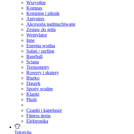
Wszystkie
Kompas
Kemping i piknik
Antystres
Akcesoria nadmuchiwane
Zestaw do grila
Wentylator
Inne
Energia wodna
Safari / surfing
Baseball
Ściana
Termometry
Rowery i skutery
Biurko
Daszek
Sporty wodne
Klapki
Plush
Czapki i kapelusze
Fitness items
Elektronika
Tekstylia