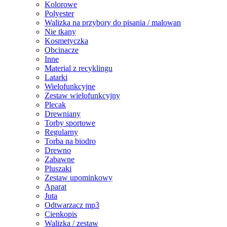
Kolorowe
Polyester
Walizka na przybory do pisania / malowan
Nie tkany
Kosmetyczka
Obcinacze
Inne
Material z recyklingu
Latarki
Wielofunkcyjne
Zestaw wielofunkcyjny
Plecak
Drewniany
Torby sportowe
Regularny
Torba na biodro
Drewno
Zabawne
Pluszaki
Zestaw upominkowy
Aparat
Juta
Odtwarzacz mp3
Cienkopis
Walizka / zestaw