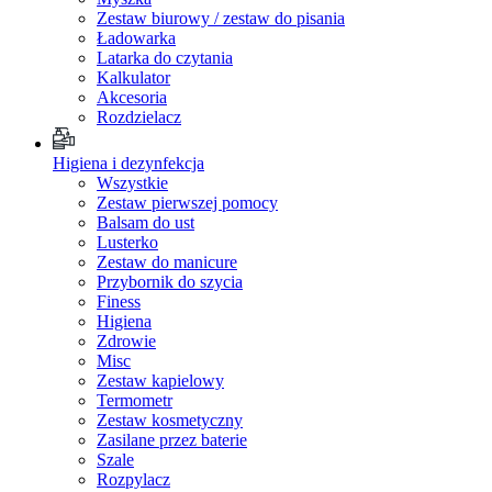
Zestaw biurowy / zestaw do pisania
Ładowarka
Latarka do czytania
Kalkulator
Akcesoria
Rozdzielacz
Higiena i dezynfekcja
Wszystkie
Zestaw pierwszej pomocy
Balsam do ust
Lusterko
Zestaw do manicure
Przybornik do szycia
Finess
Higiena
Zdrowie
Misc
Zestaw kapielowy
Termometr
Zestaw kosmetyczny
Zasilane przez baterie
Szale
Rozpylacz