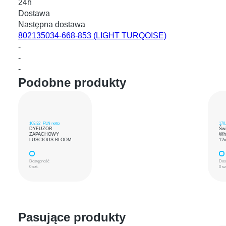
24h
Dostawa
Następna dostawa
802135034-668-853
(LIGHT TURQOISE)
-
-
-
Podobne produkty
103,32
PLN netto
170
DYFUZOR
Św
ZAPACHOWY
Wh
LUSCIOUS BLOOM
12
Dostępność
Dos
0 szt.
0 sz
Pasujące produkty