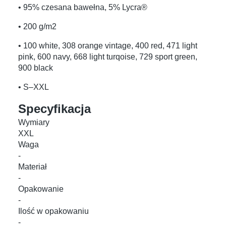
• 95% czesana bawełna, 5% Lycra®
• 200 g/m2
• 100 white, 308 orange vintage, 400 red, 471 light
pink, 600 navy, 668 light turqoise, 729 sport green,
900 black
• S–XXL
Specyfikacja
Wymiary
XXL
Waga
-
Materiał
-
Opakowanie
-
Ilość w opakowaniu
-