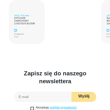
103,32
PLN netto
170
DYFUZOR
Św
ZAPACHOWY
Wh
LUSCIOUS BLOOM
12
Dostępność
Dos
0 szt.
0 sz
Zapisz się do naszego
newslettera
Wyślij
Akceptuję
politykę prywatności