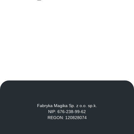
Fabryka Magika Sp. z o.o. sp.k.
NIP: 676-238-99-62
REGON: 120828074