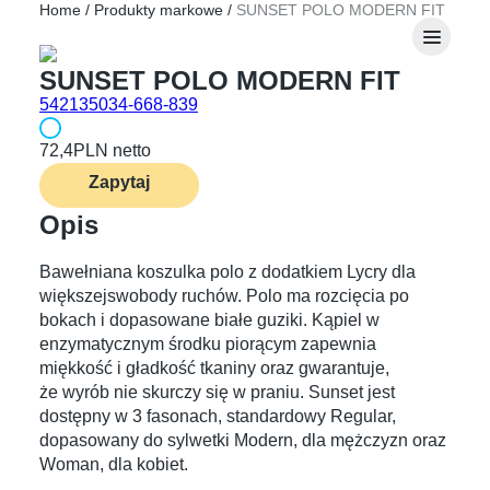
Home
/
Produkty markowe
/
SUNSET POLO MODERN FIT
SUNSET POLO MODERN FIT
542135034-668-839
72,4
PLN netto
Zapytaj
Opis
Bawełniana koszulka polo z dodatkiem Lycry dla
większejswobody ruchów. Polo ma rozcięcia po
bokach i dopasowane białe guziki. Kąpiel w
enzymatycznym środku piorącym zapewnia
miękkość i gładkość tkaniny oraz gwarantuje,
że wyrób nie skurczy się w praniu. Sunset jest
dostępny w 3 fasonach, standardowy Regular,
dopasowany do sylwetki Modern, dla mężczyzn oraz
Woman, dla kobiet.