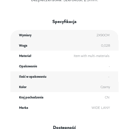
Specyfikacja
Wymiary
2X90CM
Waga
0,028
Materiał
Item with multi-materials
Opakowanie
-
Ilość w opakowaniu
-
Kolor
Czarny
Kraj pochodzenia
CN
Marka
WIDE LANY
Dostępność