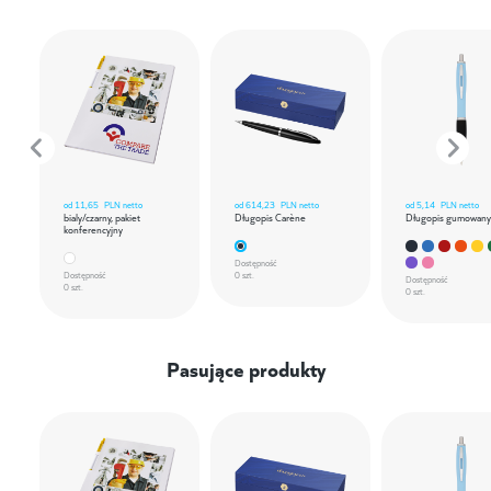
od
11,65
PLN netto
od
614,23
PLN netto
od
5,14
PLN netto
bialy/czarny, pakiet
Długopis Carène
Długopis gumowany
konferencyjny
Dostępność
Dostępność
0 szt.
Dostępność
0 szt.
0 szt.
Pasujące produkty