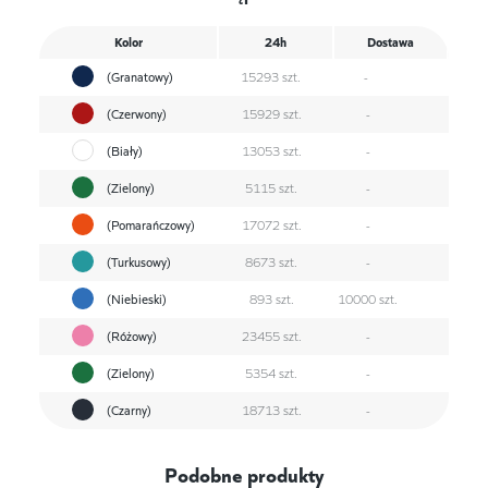
Kolor
24h
Dostawa
(Granatowy)
15293 szt.
-
(Czerwony)
15929 szt.
-
(Biały)
13053 szt.
-
(Zielony)
5115 szt.
-
(Pomarańczowy)
17072 szt.
-
(Turkusowy)
8673 szt.
-
(Niebieski)
893 szt.
10000 szt.
(Różowy)
23455 szt.
-
(Zielony)
5354 szt.
-
(Czarny)
18713 szt.
-
Podobne produkty