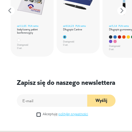
od
11,65
PLN netto
od
614,23
PLN netto
od
5,14
PLN netto
bialy/czarny, pakiet
Długopis Carène
Długopis gumowany
konferencyjny
Dostępność
Dostępność
0 szt.
Dostępność
0 szt.
0 szt.
Zapisz się do naszego newslettera
Wyślij
Akceptuję
politykę prywatności