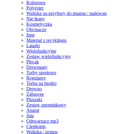
Kolorowe
Polyester
Walizka na przybory do pisania / malowan
Nie tkany
Kosmetyczka
Obcinacze
Inne
Material z recyklingu
Latarki
Wielofunkcyjne
Zestaw wielofunkcyjny
Plecak
Drewniany
Torby sportowe
Regularny
Torba na biodro
Drewno
Zabawne
Pluszaki
Zestaw upominkowy
Aparat
Juta
Odtwarzacz mp3
Cienkopis
Walizka / zestaw