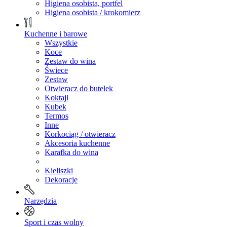
Higiena osobista, portfel
Higiena osobista / krokomierz
Kuchenne i barowe
Wszystkie
Koce
Zestaw do wina
Świece
Zestaw
Otwieracz do butelek
Koktajl
Kubek
Termos
Inne
Korkociąg / otwieracz
Akcesoria kuchenne
Karafka do wina
Kieliszki
Dekoracje
Narzędzia
Sport i czas wolny