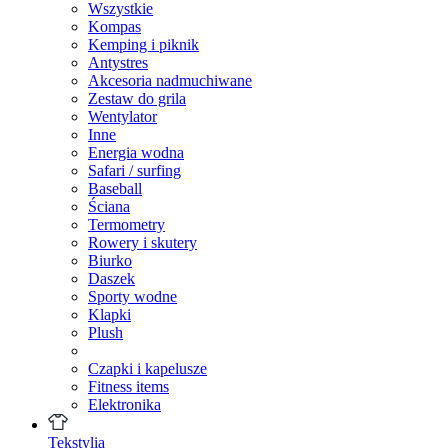
Wszystkie
Kompas
Kemping i piknik
Antystres
Akcesoria nadmuchiwane
Zestaw do grila
Wentylator
Inne
Energia wodna
Safari / surfing
Baseball
Ściana
Termometry
Rowery i skutery
Biurko
Daszek
Sporty wodne
Klapki
Plush
Czapki i kapelusze
Fitness items
Elektronika
Tekstylia