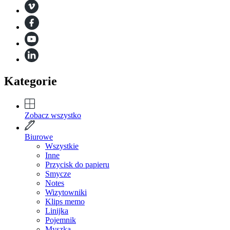
Kategorie
Zobacz wszystko
Biurowe
Wszystkie
Inne
Przycisk do papieru
Smycze
Notes
Wizytowniki
Klips memo
Linijka
Pojemnik
Myszka