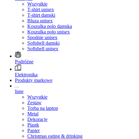
Wszystkie
T-shirt unisex
T-shirt damski
Bluza unisex
Koszulka polo damska
Koszulka polo unisex
Spodnie unisex
Softshell damski
Softshell unisex
Podróżne
Elektronika
Produkty markowe
Inne
Wszystkie
Zestaw
Torba na laptop
Metal
Dekoracje
Plastk
Papier
Christmas eating & drinking