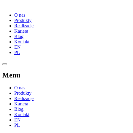
O nas
Produkty
Realizacje
Kariera
Blog
Kontakt
EN
PL
Menu
O nas
Produkty
Realizacje
Kariera
Blog
Kontakt
EN
PL