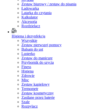
Zestaw biurowy / zestaw do pisania
Ładowarka
Latarka do czytania
Kalkulator
Akcesoria
Rozdzielacz
Higiena i dezynfekcja
Wszystkie
Zestaw pierwszej pomocy
Balsam do ust
Lusterko
Zestaw do manicure
Przybornik do szycia
Finess
Higiena
Zdrowie
Misc
Zestaw kapielowy
Termometr
Zestaw kosmetyczny
Zasilane przez baterie
Szale
Rozpylacz