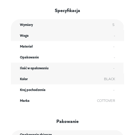
Specyfikacja
Wymiary
S
Waga
-
Materiał
-
Opakowanie
-
Ilość w opakowaniu
-
Kolor
BLACK
Kraj pochodzenia
-
Marka
COTTOVER
Pakowanie
Opakowanie zbiorcze