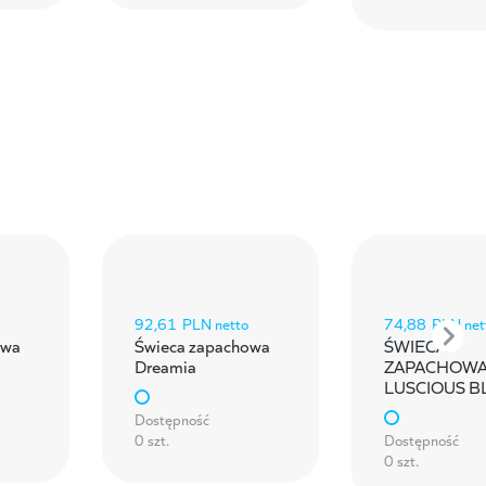
92,61
PLN netto
74,88
PLN net
owa
Świeca zapachowa
ŚWIECA
Dreamia
ZAPACHOW
LUSCIOUS 
Dostępność
0 szt.
Dostępność
0 szt.