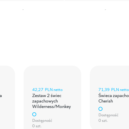
-
-
42,27
PLN netto
71,39
PLN netto
a
Zestaw 2 świec
Świeca zapach
zapachowych
Cherish
Wilderness/Monkey
Dostępność
Dostępność
0 szt.
0 szt.