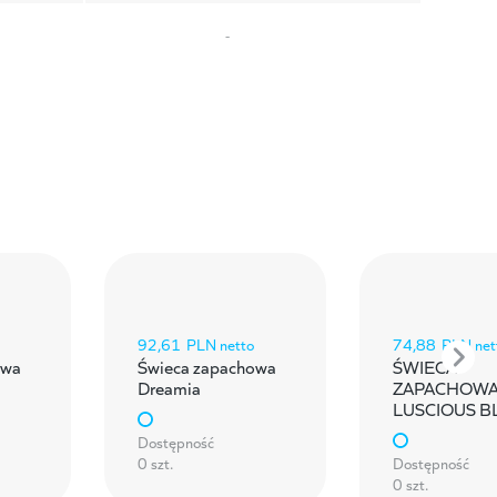
-
92,61
PLN netto
74,88
PLN net
owa
Świeca zapachowa
ŚWIECA
Dreamia
ZAPACHOW
LUSCIOUS 
Dostępność
0 szt.
Dostępność
0 szt.