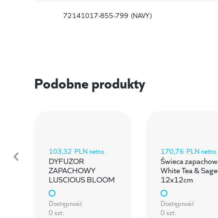
72141017-855-799
(NAVY)
Podobne produkty
103,32
PLN netto
170,76
PLN netto
DYFUZOR
Świeca zapachow
ZAPACHOWY
White Tea & Sage
LUSCIOUS BLOOM
12x12cm
Dostępność
Dostępność
0 szt.
0 szt.