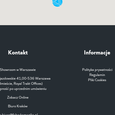
Kontakt
Informacje
Showroom w Warszawie
Polityka prywatności
Regulamin
Ujazdowskie 41,00-536 Warszawa
Pliki Cookies
dmieście, Royal Trakt Offices)
ępność po uprzednim umówieniu
Zobacz Online
Biuro Kraków
:
biuro@fabrykamagika.pl