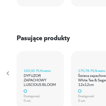
Pasujące produkty
103,32
PLN netto
170,76
PLN netto
DYFUZOR
Świeca zapachow
ZAPACHOWY
White Tea & Sage
LUSCIOUS BLOOM
12x12cm
Dostępność
Dostępność
0 szt.
0 szt.