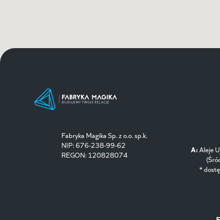
Fabryka Magika Sp. z o.o. sp.k.
NIP: 676-238-99-62
A:
Aleje 
REGON: 120828074
(Śró
* dost
E