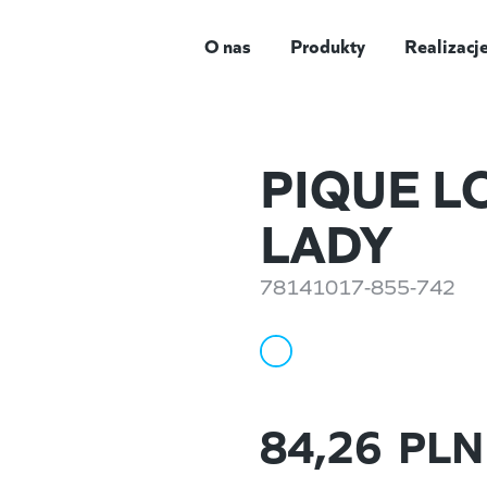
O nas
Produkty
Realizacj
PIQUE L
LADY
78141017-855-742
84,26
PLN 