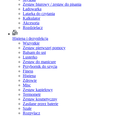
Zestaw biurowy / zestaw do pisania
Ładowarka
Latarka do czytania
Kalkulator
Akcesoria
Rozdzielacz
Higiena i dezynfekcja
Wszystkie
Zestaw pierwszej pomocy
Balsam do ust
Lusterko
Zestaw do manicure
Przybornik do szycia
Finess
Higiena
Zdrowie
Misc
Zestaw kapielowy
Termometr
Zestaw kosmetyczny
Zasilane przez baterie
Szale
Rozpylacz