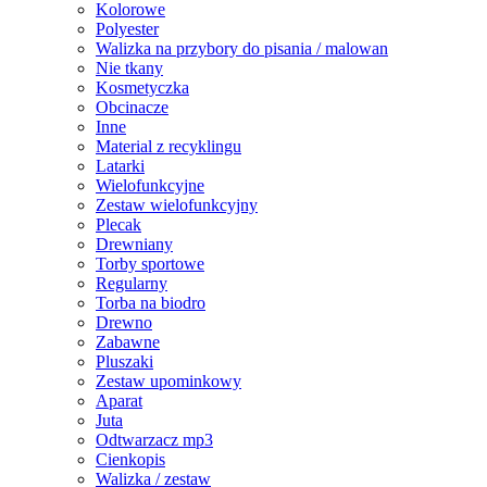
Kolorowe
Polyester
Walizka na przybory do pisania / malowan
Nie tkany
Kosmetyczka
Obcinacze
Inne
Material z recyklingu
Latarki
Wielofunkcyjne
Zestaw wielofunkcyjny
Plecak
Drewniany
Torby sportowe
Regularny
Torba na biodro
Drewno
Zabawne
Pluszaki
Zestaw upominkowy
Aparat
Juta
Odtwarzacz mp3
Cienkopis
Walizka / zestaw