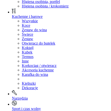
Higiena osobista, portfel
Higiena osobista / krokomierz
Kuchenne i barowe
Wszystkie
Koce
Zestaw do wina
Świece
Zestaw
Otwieracz do butelek
Koktajl
Kubek
Termos
Inne
Korkociąg / otwieracz
Akcesoria kuchenne
Karafka do wina
Kieliszki
Dekoracje
Narzędzia
Sport i czas wolny