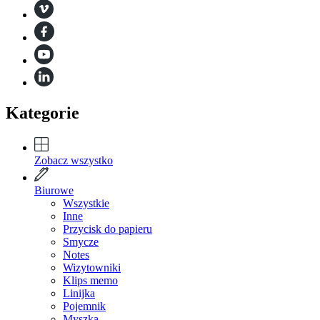
Kategorie
Zobacz wszystko
Biurowe
Wszystkie
Inne
Przycisk do papieru
Smycze
Notes
Wizytowniki
Klips memo
Linijka
Pojemnik
Myszka