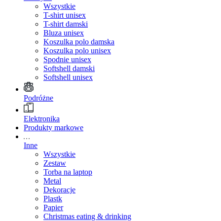
Wszystkie
T-shirt unisex
T-shirt damski
Bluza unisex
Koszulka polo damska
Koszulka polo unisex
Spodnie unisex
Softshell damski
Softshell unisex
Podróżne
Elektronika
Produkty markowe
Inne
Wszystkie
Zestaw
Torba na laptop
Metal
Dekoracje
Plastk
Papier
Christmas eating & drinking