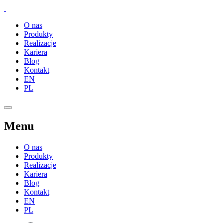
O nas
Produkty
Realizacje
Kariera
Blog
Kontakt
EN
PL
Menu
O nas
Produkty
Realizacje
Kariera
Blog
Kontakt
EN
PL