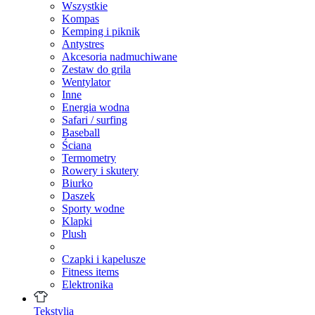
Wszystkie
Kompas
Kemping i piknik
Antystres
Akcesoria nadmuchiwane
Zestaw do grila
Wentylator
Inne
Energia wodna
Safari / surfing
Baseball
Ściana
Termometry
Rowery i skutery
Biurko
Daszek
Sporty wodne
Klapki
Plush
Czapki i kapelusze
Fitness items
Elektronika
Tekstylia