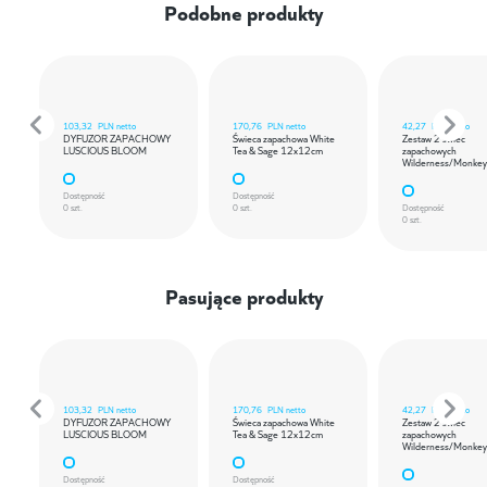
Podobne produkty
103,32
PLN netto
170,76
PLN netto
42,27
PLN netto
DYFUZOR ZAPACHOWY
Świeca zapachowa White
Zestaw 2 świec
LUSCIOUS BLOOM
Tea & Sage 12x12cm
zapachowych
Wilderness/Monkey
Dostępność
Dostępność
0 szt.
0 szt.
Dostępność
0 szt.
Pasujące produkty
103,32
PLN netto
170,76
PLN netto
42,27
PLN netto
DYFUZOR ZAPACHOWY
Świeca zapachowa White
Zestaw 2 świec
LUSCIOUS BLOOM
Tea & Sage 12x12cm
zapachowych
Wilderness/Monkey
Dostępność
Dostępność