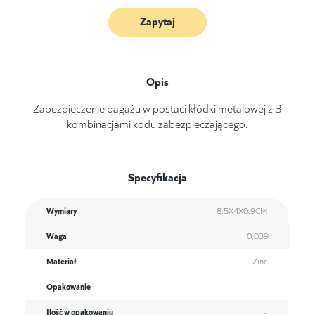
Zapytaj
Opis
Zabezpieczenie bagażu w postaci kłódki metalowej z 3
kombinacjami kodu zabezpieczającego.
Specyfikacja
Wymiary
8.5X4X0.9CM
Waga
0,039
Materiał
Zinc
Opakowanie
-
Ilość w opakowaniu
-