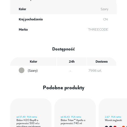
Kolor
Szary
Kraj pochodzenia
CN
Marka
THREECODE
Dostępność
Kolor
24h
Dostawa
(Szary)
-
7998 szt.
Podobne produkty
od
37,49
PLN netto
od
36,43
PLN netto
2,67
PLN netto
Bidon H2O Bop® o
Bidon Tritan™ Apollo o
Worek żeglarski
pojemności 500 ml z
pojemności 740 ml
wieczkiem zaciskowym