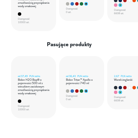
zmożliwością przyrządzania
wody smakowej
Dostępność
Dostępność
0 szt.
6608 szt.
Dostępność
10000 szt.
Pasujące produkty
od
37,49
PLN netto
od
36,43
PLN netto
2,67
PLN netto
Bidon H2O Bop® o
Bidon Tritan™ Apollo o
Worek żeglarski
pojemności 500 ml z
pojemności 740 ml
wieczkiem zaciskowym
zmożliwością przyrządzania
wody smakowej
Dostępność
Dostępność
0 szt.
6608 szt.
Dostępność
10000 szt.