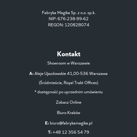
Fabryka Magika Sp. z o.o. sp.k.
NIP: 676-238-99-62
REGON: 120828074
Kontakt
Showroom w Warszawie
A:
Aleje Ujazdowskie 41,00-536 Warszawa
(Śródmieście, Royal Trakt Offices)
* dostępność po uprzednim umówieniu
Zobacz Online
Biuro Kraków
E:
biuro@fabrykamagika.pl
T:
+48 12 356 54 79