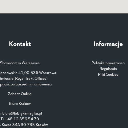
Kontakt
Informacje
Showroom w Warszawie
Polityka prywatności
Regulamin
Ujazdowskie 41,00-536 Warszawa
Pliki Cookies
dmieście, Royal Trakt Offices)
ępność po uprzednim umówieniu
Zobacz Online
Biuro Kraków
:
biuro@fabrykamagika.pl
T:
+48 12 356 54 79
. Kacza 34A 30-735 Kraków