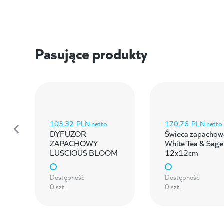
Pasujące produkty
103,32
PLN netto
170,76
PLN netto
DYFUZOR
Świeca zapachow
ZAPACHOWY
White Tea & Sage
LUSCIOUS BLOOM
12x12cm
Dostępność
Dostępność
0 szt.
0 szt.