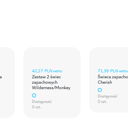
42,27
PLN netto
71,39
PLN netto
a
Zestaw 2 świec
Świeca zapach
zapachowych
Cherish
Wilderness/Monkey
Dostępność
Dostępność
0 szt.
0 szt.