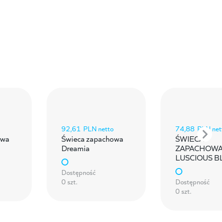
92,61
PLN netto
74,88
PLN net
owa
Świeca zapachowa
ŚWIECA
Dreamia
ZAPACHOW
LUSCIOUS 
Dostępność
0 szt.
Dostępność
0 szt.