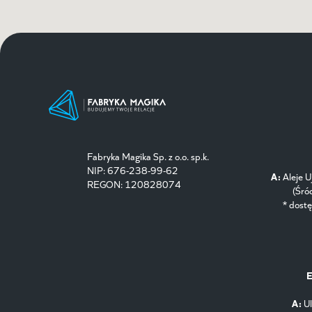
Fabryka Magika Sp. z o.o. sp.k.
NIP: 676-238-99-62
A:
Aleje 
REGON: 120828074
(Śró
* dost
E
A:
Ul