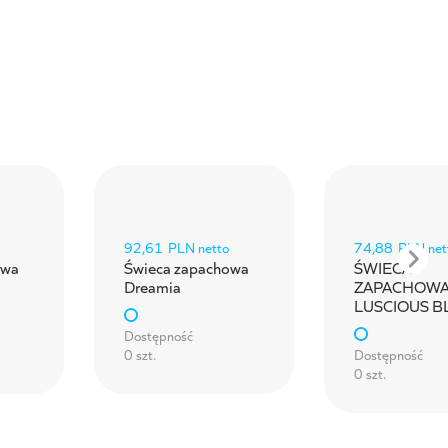
92,61
PLN netto
74,88
PLN net
owa
Świeca zapachowa
ŚWIECA
Dreamia
ZAPACHOW
LUSCIOUS 
Dostępność
0 szt.
Dostępność
0 szt.