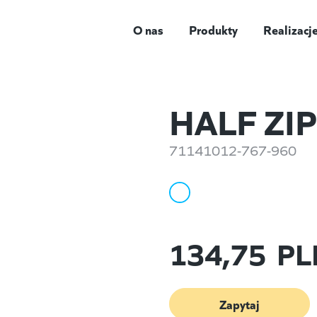
O nas
Produkty
Realizacj
HALF ZI
71141012-767-960
134,75
PL
Zapytaj