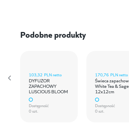
Podobne produkty
103,32
PLN netto
170,76
PLN netto
DYFUZOR
Świeca zapachow
ZAPACHOWY
White Tea & Sage
LUSCIOUS BLOOM
12x12cm
Dostępność
Dostępność
0 szt.
0 szt.