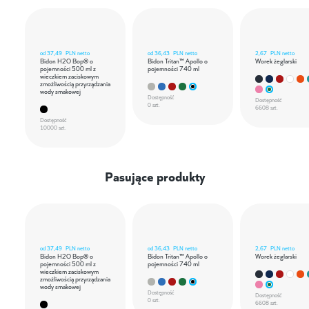
od
37,49
PLN netto
od
36,43
PLN netto
2,67
PLN netto
Bidon H2O Bop® o
Bidon Tritan™ Apollo o
Worek żeglarski
pojemności 500 ml z
pojemności 740 ml
wieczkiem zaciskowym
zmożliwością przyrządzania
wody smakowej
Dostępność
Dostępność
0 szt.
6608 szt.
Dostępność
10000 szt.
Pasujące produkty
od
37,49
PLN netto
od
36,43
PLN netto
2,67
PLN netto
Bidon H2O Bop® o
Bidon Tritan™ Apollo o
Worek żeglarski
pojemności 500 ml z
pojemności 740 ml
wieczkiem zaciskowym
zmożliwością przyrządzania
wody smakowej
Dostępność
Dostępność
0 szt.
6608 szt.