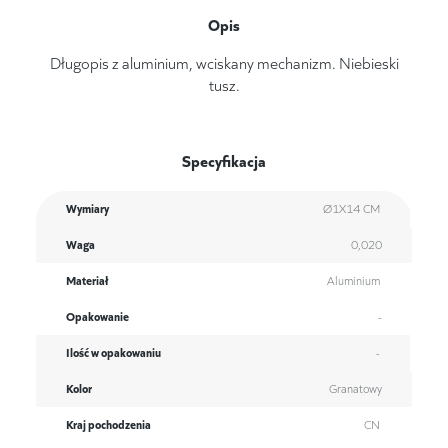
Opis
Długopis z aluminium, wciskany mechanizm. Niebieski
tusz.
Specyfikacja
Wymiary
Ø1X14 CM
Waga
0,020
Materiał
Aluminium
Opakowanie
-
Ilość w opakowaniu
-
Kolor
Granatowy
Kraj pochodzenia
CN