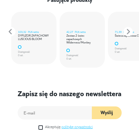
103,32
PLN netto
42,27
PLN netto
71,39
PLN netto
DYFUZOR ZAPACHOWY
Zestaw 2 świec
Świeca zapachowa C
LUSCIOUS BLOOM
zapachowych
Wilderness/Monkey
Dostępność
Dostępność
0 szt.
0 szt.
Dostępność
0 szt.
Zapisz się do naszego newslettera
Wyślij
Akceptuję
politykę prywatności