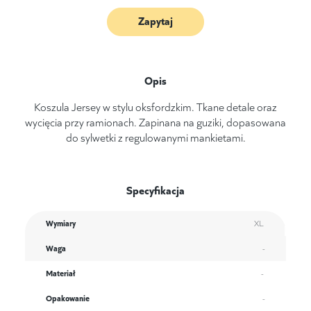
Zapytaj
Opis
Koszula Jersey w stylu oksfordzkim. Tkane detale oraz
wycięcia przy ramionach. Zapinana na guziki, dopasowana
do sylwetki z regulowanymi mankietami.
Specyfikacja
Wymiary
XL
Waga
-
Materiał
-
Opakowanie
-