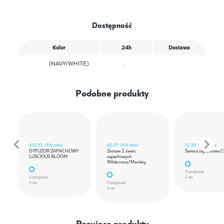
Dostępność
Kolor
24h
Dostawa
(NAVY/WHITE)
-
-
Podobne produkty
103,32
PLN netto
42,27
PLN netto
71,39
PLN netto
DYFUZOR ZAPACHOWY
Zestaw 2 świec
Świeca zapachowa C
LUSCIOUS BLOOM
zapachowych
Wilderness/Monkey
Dostępność
Dostępność
0 szt.
0 szt.
Dostępność
0 szt.
Pasujące produkty