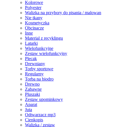
Kolorowe
Polyester
Walizka na przybory do pisania / malowan
Nie tkany
Kosmetyczka
Obcinacze
Inne
Material z recyklingu
Latarki
Wielofunkcyjne
Zestaw wielofunkcyjny
Plecak
Drewniany
Torby sportowe
Regularny
Torba na biodro
Drewno
Zabawne
Pluszaki
Zestaw upominkowy
Aparat
Juta
Odtwarzacz mp3
Cienkopis
Walizka / zestaw