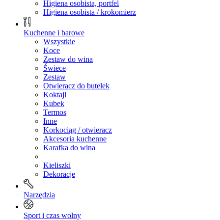
Higiena osobista, portfel
Higiena osobista / krokomierz
Kuchenne i barowe
Wszystkie
Koce
Zestaw do wina
Świece
Zestaw
Otwieracz do butelek
Koktajl
Kubek
Termos
Inne
Korkociąg / otwieracz
Akcesoria kuchenne
Karafka do wina
Kieliszki
Dekoracje
Narzędzia
Sport i czas wolny