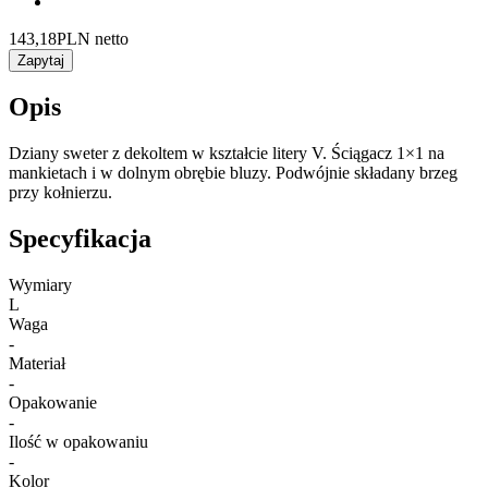
143,18
PLN netto
Zapytaj
Opis
Dziany sweter z dekoltem w kształcie litery V. Ściągacz 1×1 na
mankietach i w dolnym obrębie bluzy. Podwójnie składany brzeg
przy kołnierzu.
Specyfikacja
Wymiary
L
Waga
-
Materiał
-
Opakowanie
-
Ilość w opakowaniu
-
Kolor