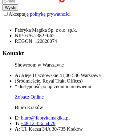
Wyślij
Akceptuję
politykę prywatności
Fabryka Magika Sp. z o.o. sp.k.
NIP: 676-238-99-62
REGON: 120828074
Kontakt
Showroom w Warszawie
A:
Aleje Ujazdowskie 41,00-536 Warszawa
(Śródmieście, Royal Trakt Offices)
* dostępność po uprzednim umówieniu
Zobacz Online
Biuro Kraków
E:
biuro@fabrykamagika.pl
T:
+48 12 356 54 79
A:
Ul. Kacza 34A 30-735 Kraków