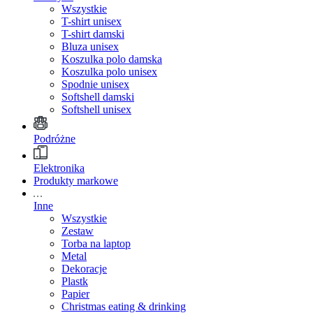
Wszystkie
T-shirt unisex
T-shirt damski
Bluza unisex
Koszulka polo damska
Koszulka polo unisex
Spodnie unisex
Softshell damski
Softshell unisex
Podróżne
Elektronika
Produkty markowe
Inne
Wszystkie
Zestaw
Torba na laptop
Metal
Dekoracje
Plastk
Papier
Christmas eating & drinking