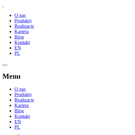
O nas
Produkty
Realizacje
Kariera
Blog
Kontakt
EN
PL
Menu
O nas
Produkty
Realizacje
Kariera
Blog
Kontakt
EN
PL