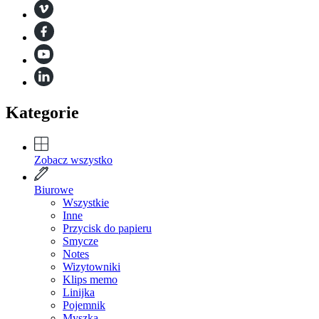
Kategorie
Zobacz wszystko
Biurowe
Wszystkie
Inne
Przycisk do papieru
Smycze
Notes
Wizytowniki
Klips memo
Linijka
Pojemnik
Myszka