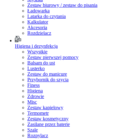
Zestaw biurowy / zestaw do pisania
Ładowarka
Latarka do czytania
Kalkulator
Akcesoria
Rozdzielacz
Higiena i dezynfekcja
Wszystkie
Zestaw pierwszej pomocy
Balsam do ust
Lusterko
Zestaw do manicure
Przybornik do szycia
Finess
Higiena
Zdrowie
Misc
Zestaw kapielowy
Termometr
Zestaw kosmetyczny
Zasilane przez baterie
Szale
Rozpylacz