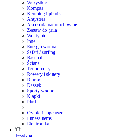
Wszystkie
Kompas
Kemping i piknik
Antystres
Akcesoria nadmuchiwane
Zestaw do grila
Wentylator
Inne
Energia wodna
Safari / surfing
Baseball
Ściana
Termometry
Rowery i skutery
Biurko
Daszek
Sporty wodne
Klapki
Plush
Czapki i kapelusze
Fitness items
Elektronika
Tekstylia