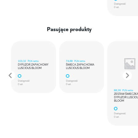
Dostępność
0 szt.
Pasujące produkty
103,32
PLN netto
74,88
PLN netto
DYFUZOR ZAPACHOWY
ŚWIECA ZAPACHOWA
LUSCIOUS BLOOM
LUSCIOUS BLOOM
Dostępność
Dostępność
0 szt.
0 szt.
88,28
PLN netto
ZESTAW ŚWIECZKA
DYFUZOR LUSCIO
BLOOM
Dostępność
0 szt.