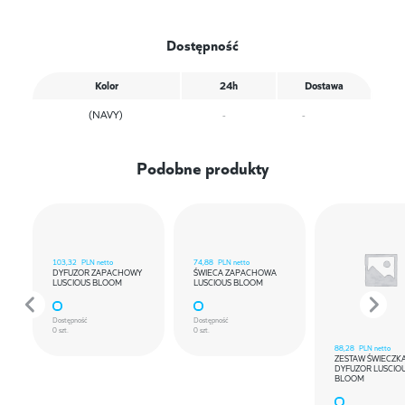
Dostępność
Kolor
24h
Dostawa
(NAVY)
-
-
Podobne produkty
103,32
PLN netto
74,88
PLN netto
DYFUZOR ZAPACHOWY
ŚWIECA ZAPACHOWA
LUSCIOUS BLOOM
LUSCIOUS BLOOM
Dostępność
Dostępność
0 szt.
0 szt.
88,28
PLN netto
ZESTAW ŚWIECZKA
DYFUZOR LUSCIO
BLOOM