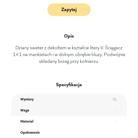
Zapytaj
Opis
Dziany sweter z dekoltem w kształcie litery V. Ściągacz
1×1 na mankietach i w dolnym obrębie bluzy. Podwójnie
składany brzeg przy kołnierzu.
Specyfikacja
Wymiary
XL
Waga
-
Materiał
-
Opakowanie
-