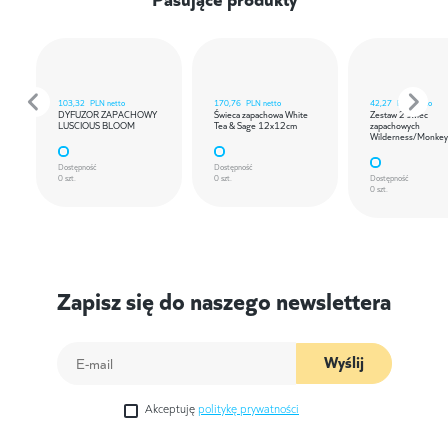
103,32
PLN netto
170,76
PLN netto
42,27
PLN netto
DYFUZOR ZAPACHOWY
Świeca zapachowa White
Zestaw 2 świec
LUSCIOUS BLOOM
Tea & Sage 12x12cm
zapachowych
Wilderness/Monkey
Dostępność
Dostępność
0 szt.
0 szt.
Dostępność
0 szt.
Zapisz się do naszego newslettera
Wyślij
Akceptuję
politykę prywatności