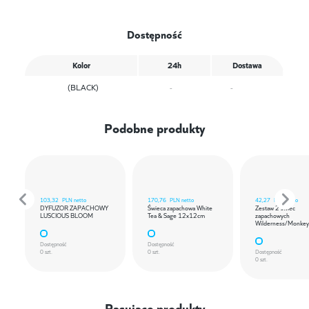
Dostępność
Kolor
24h
Dostawa
(BLACK)
-
-
Podobne produkty
103,32
PLN netto
170,76
PLN netto
42,27
PLN netto
DYFUZOR ZAPACHOWY
Świeca zapachowa White
Zestaw 2 świec
LUSCIOUS BLOOM
Tea & Sage 12x12cm
zapachowych
Wilderness/Monkey
Dostępność
Dostępność
0 szt.
0 szt.
Dostępność
0 szt.
Pasujące produkty