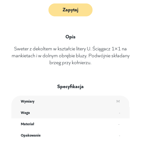
Zapytaj
Opis
Sweter z dekoltem w kształcie litery U. Ściągacz 1×1 na
mankietach i w dolnym obrębie bluzy. Podwójnie składany
brzeg przy kołnierzu.
Specyfikacja
Wymiary
M
Waga
-
Materiał
-
Opakowanie
-