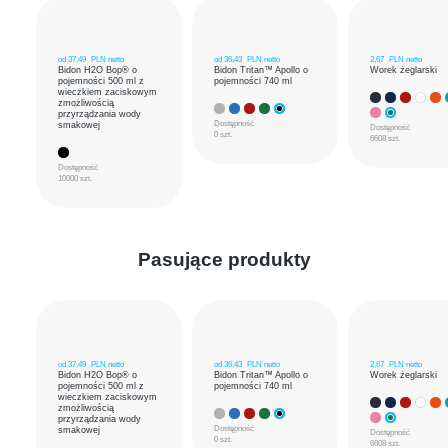
od
37,49
PLN netto
od
36,43
PLN netto
2,67
PLN netto
Bidon H2O Bop® o
Bidon Tritan™ Apollo o
Worek żeglarski
pojemności 500 ml z
pojemności 740 ml
wieczkiem zaciskowym
zmożliwością
przyrządzania wody
Dostępność
smakowej
Dostępność
0 szt.
6608 szt.
Dostępność
10000 szt.
Pasujące produkty
od
37,49
PLN netto
od
36,43
PLN netto
2,67
PLN netto
Bidon H2O Bop® o
Bidon Tritan™ Apollo o
Worek żeglarski
pojemności 500 ml z
pojemności 740 ml
wieczkiem zaciskowym
zmożliwością
przyrządzania wody
Dostępność
smakowej
Dostępność
0 szt.
6608 szt.