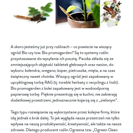
A skoro jesteśmy już przy roślinach – co powiecie na wiszący
ogród Bio czy tzw. Bio promogarden? Są to systemy roślin
przystosowane do wysyłania ich pocztą. Paczka składa się ze
zmniejszających objętość tabletek glebowych oraz nasion, do
wyboru: kolendra, oregano, koper, pietruszka, mięta, a na czas
świąteczny nawet choinka. Wiszący ogród jest zapakowany w
upcyklingową torbę RAG (tj. torebki herbaty z recyclingu z Indii).
Bio promogarden z kolei zapakowany jest w wodoodporną
papierową torbę. Pięknie prezentują się w kuchni, nie zabierają
dodatkowej przestrzeni, jednoznacznie kojarzą się z „zielonym”.
Tego typu rozwiązania są wykorzystane przez kolejne firmy, które
idą jednak o krok dalej. To jak wygląda nasza przestrzeń nie tylko
wpływa na naszą produktywność, kreatywność, ale także na nasze
zdrowie. Dlatego producent roślin Ogreena tzw. „Ogreen Clean