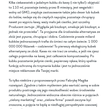
Kilka ciekawostek o jadalnym kubku do kawy (i nie tylko!): objętość
to 110 ml, pozostaje świeży przez 8 miesięcy, jest wegański i
wolny od GMO, znajduje zastosowanie także jako deser lub kubek
do lodów, nadaje się do ciepłych napojów, pozostaje chrupiący
nawet po wypiciu kawy, waży mało jak ciastko, jest szczelny.
Producent żartuje: „Wygląda jak biszkopt, smakuje jak biszkopt, a
jednak nie przecieka”. Ta przyjazna dla środowiska alternatywa ze
zbóż jest pyszna, chrupiąca i dobra. Codziennie prawie miliard
kubków jednorazowych trafia do śmieci na całym świecie. 1 000
000 000 filiżanek – codziennie! To pierwszy ekologiczny kubek
alternatywny ze zbóż. Kawa nic nie traci ze smaku, a jeśli nie zjesz
całego pojemnika na kawę, jest całkowicie kompostowalny. Po
kubku pozostanie jedynie cienki, papierowy rękaw, który spełnia
funkcję ochronną do trzymania kubka i jest to jednocześnie
miejsce reklamowe dla Twojej marki.
To tylko niektóre z proponowanych przez Fabrykę Magika
rozwiązań. Zgodnie z takim myśleniem jako wartość samą w sobie
produktu postrzega się jego nieszkodliwość wobec środowiska
naturalnego. Jednocześnie widoczna obecnie różnica w pojęciach
„zielony marketing” oraz „zielona firma” powoli zaczyna być
znoszona, a pojęcia te będą w niedługiej perspektywie czasowej