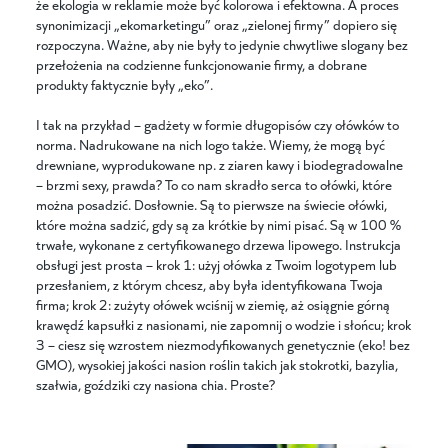
że ekologia w reklamie może być kolorowa i efektowna. A proces
synonimizacji „ekomarketingu” oraz „zielonej firmy” dopiero się
rozpoczyna. Ważne, aby nie były to jedynie chwytliwe slogany bez
przełożenia na codzienne funkcjonowanie firmy, a dobrane
produkty faktycznie były „eko”.
I tak na przykład – gadżety w formie długopisów czy ołówków to
norma. Nadrukowane na nich logo także. Wiemy, że mogą być
drewniane, wyprodukowane np. z ziaren kawy i biodegradowalne
– brzmi sexy, prawda? To co nam skradło serca to ołówki, które
można posadzić. Dosłownie. Są to pierwsze na świecie ołówki,
które można sadzić, gdy są za krótkie by nimi pisać. Są w 100 %
trwałe, wykonane z certyfikowanego drzewa lipowego. Instrukcja
obsługi jest prosta – krok 1: użyj ołówka z Twoim logotypem lub
przesłaniem, z którym chcesz, aby była identyfikowana Twoja
firma; krok 2: zużyty ołówek wciśnij w ziemię, aż osiągnie górną
krawędź kapsułki z nasionami, nie zapomnij o wodzie i słońcu; krok
3 – ciesz się wzrostem niezmodyfikowanych genetycznie (eko! bez
GMO), wysokiej jakości nasion roślin takich jak stokrotki, bazylia,
szałwia, goździki czy nasiona chia. Proste?