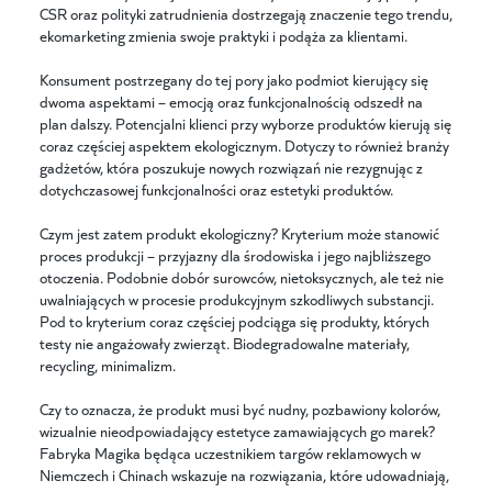
CSR oraz polityki zatrudnienia dostrzegają znaczenie tego trendu,
ekomarketing zmienia swoje praktyki i podąża za klientami.
Konsument postrzegany do tej pory jako podmiot kierujący się
dwoma aspektami – emocją oraz funkcjonalnością odszedł na
plan dalszy. Potencjalni klienci przy wyborze produktów kierują się
coraz częściej aspektem ekologicznym. Dotyczy to również branży
gadżetów, która poszukuje nowych rozwiązań nie rezygnując z
dotychczasowej funkcjonalności oraz estetyki produktów.
Czym jest zatem produkt ekologiczny? Kryterium może stanowić
proces produkcji – przyjazny dla środowiska i jego najbliższego
otoczenia. Podobnie dobór surowców, nietoksycznych, ale też nie
uwalniających w procesie produkcyjnym szkodliwych substancji.
Pod to kryterium coraz częściej podciąga się produkty, których
testy nie angażowały zwierząt. Biodegradowalne materiały,
recycling, minimalizm.
Czy to oznacza, że produkt musi być nudny, pozbawiony kolorów,
wizualnie nieodpowiadający estetyce zamawiających go marek?
Fabryka Magika będąca uczestnikiem targów reklamowych w
Niemczech i Chinach wskazuje na rozwiązania, które udowadniają,