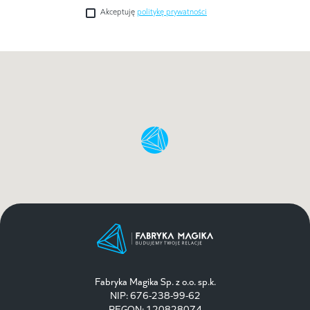
Akceptuję
politykę prywatności
Fabryka Magika Sp. z o.o. sp.k.
NIP: 676-238-99-62
REGON: 120828074