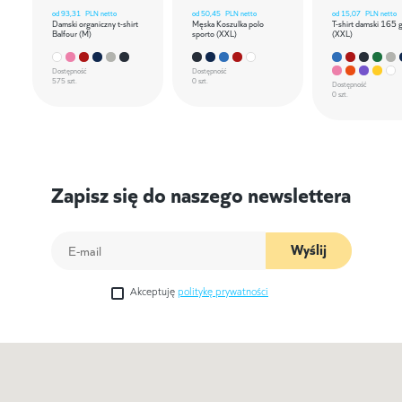
od
93,31
PLN netto
od
50,45
PLN netto
od
15,07
PLN netto
Damski organiczny t-shirt
Męska Koszulka polo
T-shirt damski 165 
Balfour (M)
sporto (XXL)
(XXL)
Dostępność
Dostępność
575 szt.
0 szt.
Dostępność
0 szt.
Zapisz się do naszego newslettera
Wyślij
Akceptuję
politykę prywatności