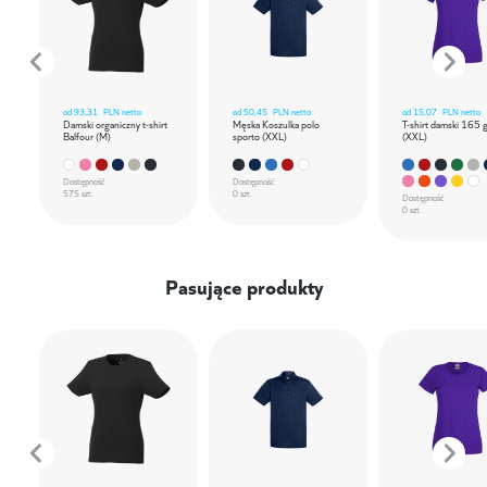
od
93,31
PLN netto
od
50,45
PLN netto
od
15,07
PLN netto
Damski organiczny t-shirt
Męska Koszulka polo
T-shirt damski 165 
Balfour (M)
sporto (XXL)
(XXL)
Dostępność
Dostępność
575 szt.
0 szt.
Dostępność
0 szt.
Pasujące produkty