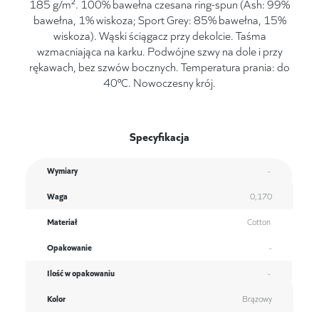
185 g/m². 100% bawełna czesana ring-spun (Ash: 99%
bawełna, 1% wiskoza; Sport Grey: 85% bawełna, 15%
wiskoza). Wąski ściągacz przy dekolcie. Taśma
wzmacniająca na karku. Podwójne szwy na dole i przy
rękawach, bez szwów bocznych. Temperatura prania: do
40°C. Nowoczesny krój.
Specyfikacja
Wymiary
-
Waga
0,170
Materiał
Cotton
Opakowanie
-
Ilość w opakowaniu
-
Kolor
Brązowy