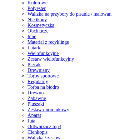
Kolorowe
Polyester
Walizka na przybory do pisania / malowan
Nie tkany
Kosmetyczka
Obcinacze
Inne
Material z recyklingu
Latarki
Wielofunkcyjne
Zestaw wielofunkcyjny
Plecak
Drewniany
Torby sportowe
Regularny
Torba na biodro
Drewno
Zabawne
Pluszaki
Zestaw upominkowy
Aparat
Juta
Odtwarzacz mp3
Cienkopis
Walizka / zestaw