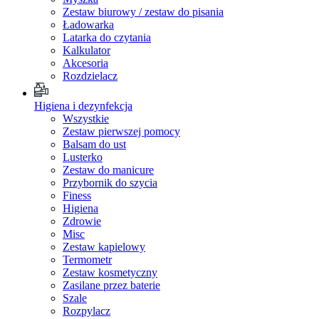
Zestaw biurowy / zestaw do pisania
Ładowarka
Latarka do czytania
Kalkulator
Akcesoria
Rozdzielacz
Higiena i dezynfekcja
Wszystkie
Zestaw pierwszej pomocy
Balsam do ust
Lusterko
Zestaw do manicure
Przybornik do szycia
Finess
Higiena
Zdrowie
Misc
Zestaw kapielowy
Termometr
Zestaw kosmetyczny
Zasilane przez baterie
Szale
Rozpylacz