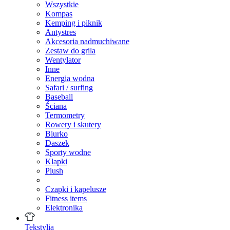
Wszystkie
Kompas
Kemping i piknik
Antystres
Akcesoria nadmuchiwane
Zestaw do grila
Wentylator
Inne
Energia wodna
Safari / surfing
Baseball
Ściana
Termometry
Rowery i skutery
Biurko
Daszek
Sporty wodne
Klapki
Plush
Czapki i kapelusze
Fitness items
Elektronika
Tekstylia