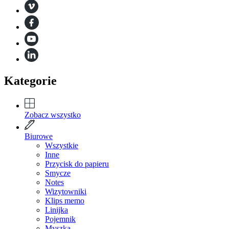
Kategorie
Zobacz wszystko
Biurowe
Wszystkie
Inne
Przycisk do papieru
Smycze
Notes
Wizytowniki
Klips memo
Linijka
Pojemnik
Myszka