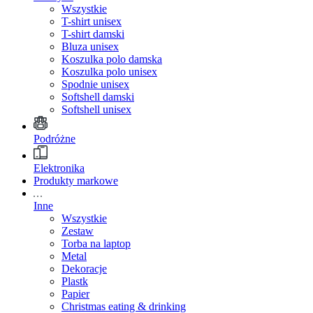
Wszystkie
T-shirt unisex
T-shirt damski
Bluza unisex
Koszulka polo damska
Koszulka polo unisex
Spodnie unisex
Softshell damski
Softshell unisex
Podróżne
Elektronika
Produkty markowe
Inne
Wszystkie
Zestaw
Torba na laptop
Metal
Dekoracje
Plastk
Papier
Christmas eating & drinking