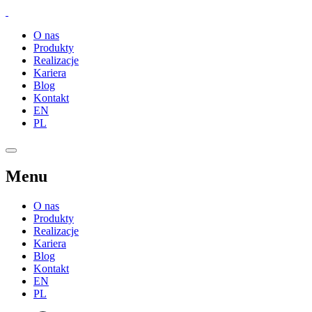
O nas
Produkty
Realizacje
Kariera
Blog
Kontakt
EN
PL
Menu
O nas
Produkty
Realizacje
Kariera
Blog
Kontakt
EN
PL