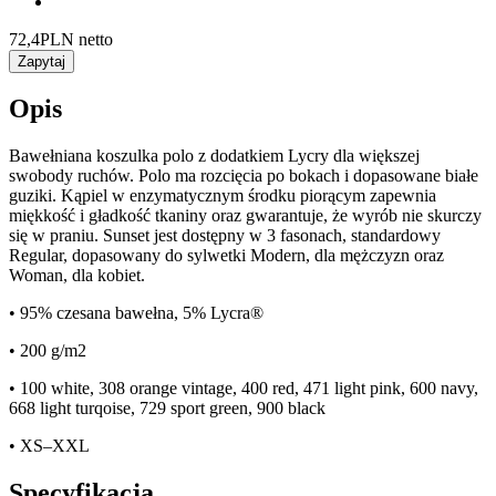
72,4
PLN netto
Zapytaj
Opis
Bawełniana koszulka polo z dodatkiem Lycry dla większej
swobody ruchów. Polo ma rozcięcia po bokach i dopasowane białe
guziki. Kąpiel w enzymatycznym środku piorącym zapewnia
miękkość i gładkość tkaniny oraz gwarantuje, że wyrób nie skurczy
się w praniu. Sunset jest dostępny w 3 fasonach, standardowy
Regular, dopasowany do sylwetki Modern, dla mężczyzn oraz
Woman, dla kobiet.
• 95% czesana bawełna, 5% Lycra®
• 200 g/m2
• 100 white, 308 orange vintage, 400 red, 471 light pink, 600 navy,
668 light turqoise, 729 sport green, 900 black
• XS–XXL
Specyfikacja