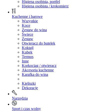
Higiena osobista, portfel
Higiena osobista / krokomierz
Kuchenne i barowe
Wszystkie
Koce
Zestaw do wina
Świece
Zestaw
Otwieracz do butelek
Koktajl
Kubek
Termos
Inne
Korkociąg / otwieracz
Akcesoria kuchenne
Karafka do wina
Kieliszki
Dekoracje
Narzędzia
Sport i czas wolny