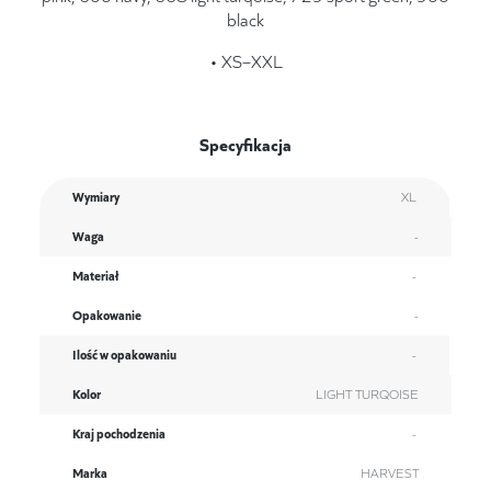
black
• XS–XXL
Specyfikacja
Wymiary
XL
Waga
-
Materiał
-
Opakowanie
-
Ilość w opakowaniu
-
Kolor
LIGHT TURQOISE
Kraj pochodzenia
-
Marka
HARVEST