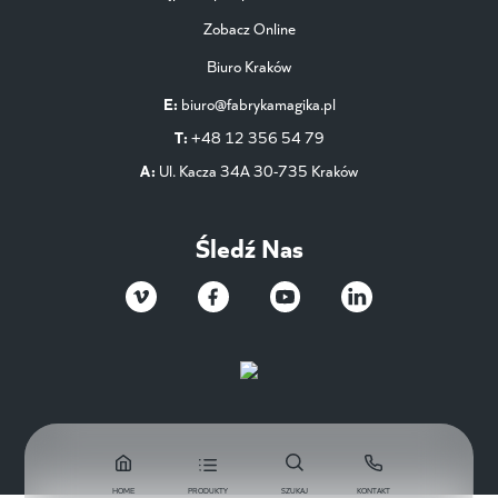
Zobacz Online
Biuro Kraków
E:
biuro@fabrykamagika.pl
T:
+48 12 356 54 79
A:
Ul. Kacza 34A 30-735 Kraków
Śledź Nas
HOME
PRODUKTY
SZUKAJ
KONTAKT