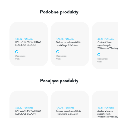
Podobne produkty
103,32
PLN netto
170,76
PLN netto
42,27
PLN netto
DYFUZOR ZAPACHOWY
Świeca zapachowa White
Zestaw 2 świec
LUSCIOUS BLOOM
Tea & Sage 12x12cm
zapachowych
Wilderness/Monkey
Dostępność
Dostępność
0 szt.
0 szt.
Dostępność
0 szt.
Pasujące produkty
103,32
PLN netto
170,76
PLN netto
42,27
PLN netto
DYFUZOR ZAPACHOWY
Świeca zapachowa White
Zestaw 2 świec
LUSCIOUS BLOOM
Tea & Sage 12x12cm
zapachowych
Wilderness/Monkey