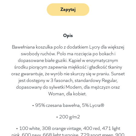
Zapytaj
Opis
Bawełniana koszulka polo z dodatkiem Lycry dla większej
swobody ruchów. Polo ma rozcięcia po bokach i
dopasowane białe guziki. Kąpiel w enzymatycznym
środku piorącym zapewnia miękkość i gładkość tkaniny
oraz gwarantuje, że wyrób nie skurczy się w praniu. Sunset
jest dostępny w 3 fasonach, standardowy Regular,
dopasowany do sylwetki Modern, dla mężczyzn oraz
Woman, dla kobiet.
• 95% czesana bawełna, 5% Lycra®
• 200 g/m2
• 100 white, 308 orange vintage, 400 red, 471 light
pink, 600 navy, 668 light turqoise, 729 sport green, 900