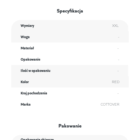
Specyfikacja
Wymiary
XXL
Waga
-
Materiał
-
Opakowanie
-
Ilość w opakowaniu
-
Kolor
RED
Kraj pochodzenia
-
Marka
COTTOVER
Pakowanie
Opakowanie zbiorcze