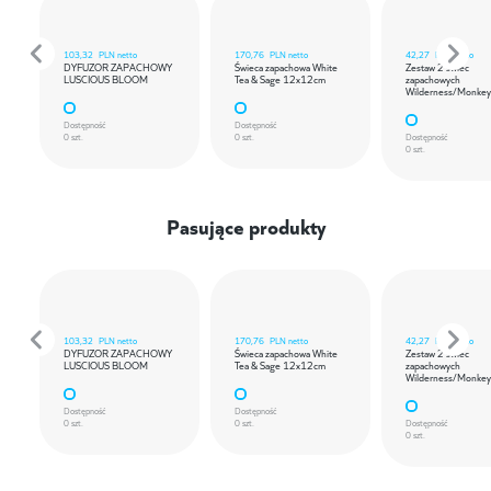
103,32
PLN netto
170,76
PLN netto
42,27
PLN netto
DYFUZOR ZAPACHOWY
Świeca zapachowa White
Zestaw 2 świec
LUSCIOUS BLOOM
Tea & Sage 12x12cm
zapachowych
Wilderness/Monkey
Dostępność
Dostępność
0 szt.
0 szt.
Dostępność
0 szt.
Pasujące produkty
103,32
PLN netto
170,76
PLN netto
42,27
PLN netto
DYFUZOR ZAPACHOWY
Świeca zapachowa White
Zestaw 2 świec
LUSCIOUS BLOOM
Tea & Sage 12x12cm
zapachowych
Wilderness/Monkey
Dostępność
Dostępność
0 szt.
0 szt.
Dostępność
0 szt.