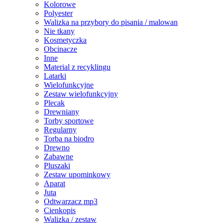
Kolorowe
Polyester
Walizka na przybory do pisania / malowan
Nie tkany
Kosmetyczka
Obcinacze
Inne
Material z recyklingu
Latarki
Wielofunkcyjne
Zestaw wielofunkcyjny
Plecak
Drewniany
Torby sportowe
Regularny
Torba na biodro
Drewno
Zabawne
Pluszaki
Zestaw upominkowy
Aparat
Juta
Odtwarzacz mp3
Cienkopis
Walizka / zestaw