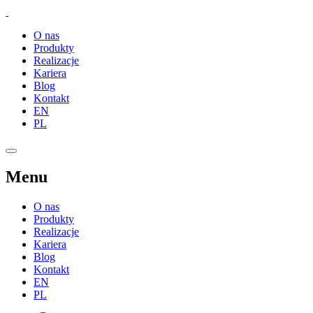
O nas
Produkty
Realizacje
Kariera
Blog
Kontakt
EN
PL
Menu
O nas
Produkty
Realizacje
Kariera
Blog
Kontakt
EN
PL