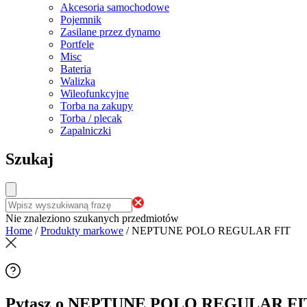
Akcesoria samochodowe
Pojemnik
Zasilane przez dynamo
Portfele
Misc
Bateria
Walizka
Wileofunkcyjne
Torba na zakupy
Torba / plecak
Zapalniczki
Szukaj
Nie znaleziono szukanych przedmiotów
Home
/
Produkty markowe
/
NEPTUNE POLO REGULAR FIT
Pytasz o NEPTUNE POLO REGULAR FI