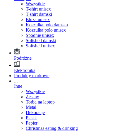
Wszystkie
T-shirt unisex
T-shirt damski
Bluza unisex
Koszulka polo damska
Koszulka polo unisex
Spodnie unisex
Softshell damski
Softshell unisex
Podróżne
Elektronika
Produkty markowe
Inne
Wszystkie
Zestaw
Torba na laptop
Metal
Dekoracje
Plastk
Papier
Christmas eating & drinking