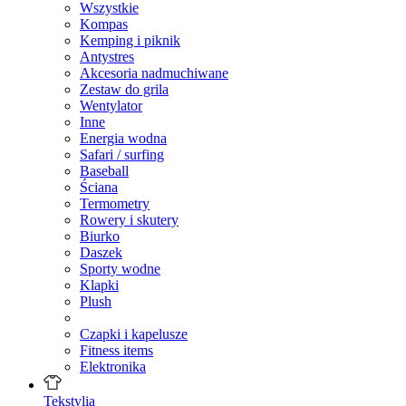
Wszystkie
Kompas
Kemping i piknik
Antystres
Akcesoria nadmuchiwane
Zestaw do grila
Wentylator
Inne
Energia wodna
Safari / surfing
Baseball
Ściana
Termometry
Rowery i skutery
Biurko
Daszek
Sporty wodne
Klapki
Plush
Czapki i kapelusze
Fitness items
Elektronika
Tekstylia