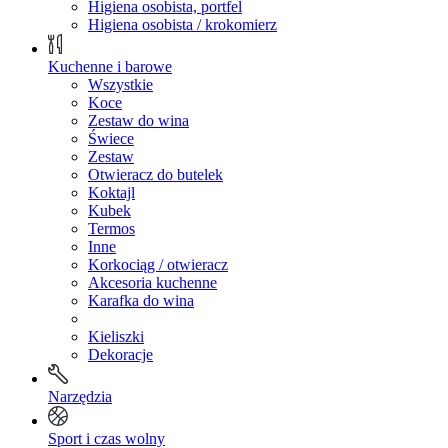
Higiena osobista, portfel
Higiena osobista / krokomierz
Kuchenne i barowe
Wszystkie
Koce
Zestaw do wina
Świece
Zestaw
Otwieracz do butelek
Koktajl
Kubek
Termos
Inne
Korkociąg / otwieracz
Akcesoria kuchenne
Karafka do wina
Kieliszki
Dekoracje
Narzędzia
Sport i czas wolny