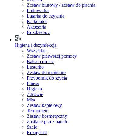
Zestaw biurowy / zestaw do pisania
Ładowarka
Latarka do czytania
Kalkulator
Akcesoria
Rozdzielacz
Higiena i dezynfekcja
Wszystkie
Zestaw pierwszej pomocy
Balsam do ust
Lusterko
Zestaw do manicure
Przybornik do szycia
Finess
Higiena
Zdrowie
Misc
Zestaw kapielowy
Termometr
Zestaw kosmetyczny
Zasilane przez baterie
Szale
Rozpylacz