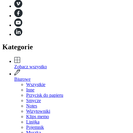
Kategorie
Zobacz wszystko
Biurowe
Wszystkie
Inne
Przycisk do papieru
Smycze
Notes
Wizytowniki
Klips memo
Linijka
Pojemnik
Myszka