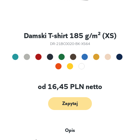
Damski T-shirt 185 g/m² (XS)
DR-21BC0020-BK-XS64
od
16,45
PLN netto
Zapytaj
Opis