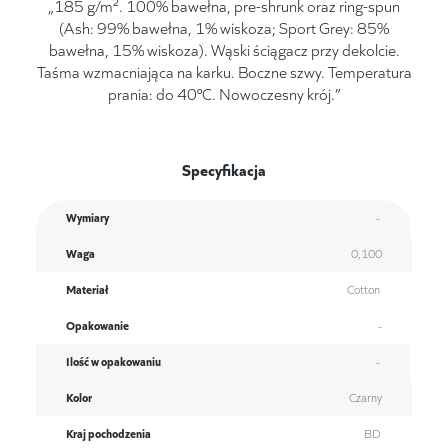
„185 g/m². 100% bawełna, pre-shrunk oraz ring-spun
(Ash: 99% bawełna, 1% wiskoza; Sport Grey: 85%
bawełna, 15% wiskoza). Wąski ściągacz przy dekolcie.
Taśma wzmacniająca na karku. Boczne szwy. Temperatura
prania: do 40°C. Nowoczesny krój.”
Specyfikacja
Wymiary
-
Waga
0,100
Materiał
Cotton
Opakowanie
-
Ilość w opakowaniu
-
Kolor
Czarny
Kraj pochodzenia
BD