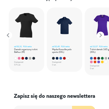
od
93,31
PLN netto
od
50,45
PLN netto
od
15,07
PLN netto
Damski organiczny t-shirt
Męska Koszulka polo
T-shirt damski 165 
Balfour (M)
sporto (XXL)
(XXL)
Dostępność
Dostępność
575 szt.
0 szt.
Dostępność
0 szt.
Zapisz się do naszego newslettera