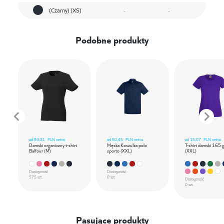
(Czarny) (XS)
-
-
Podobne produkty
od
93,31
PLN netto
od
50,45
PLN netto
od
15,07
PLN netto
Damski organiczny t-shirt
Męska Koszulka polo
T-shirt damski 165 
Balfour (M)
sporto (XXL)
(XXL)
Dostępność
Dostępność
575 szt.
0 szt.
Dostępność
0 szt.
Pasujące produkty