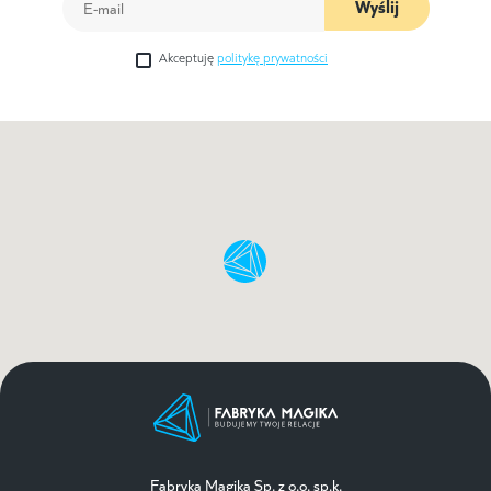
Wyślij
Akceptuję
politykę prywatności
Fabryka Magika Sp. z o.o. sp.k.